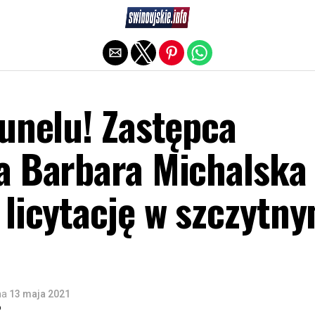
Exit mobile version
unelu! Zastępca
a Barbara Michalska
 licytację w szczytn
na
13 maja 2021
o