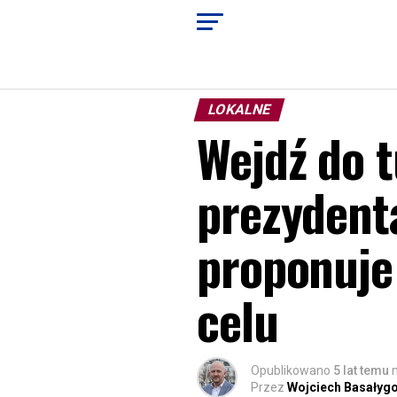
LOKALNE
Wejdź do t
prezydent
proponuje
celu
Opublikowano
5 lat temu
Przez
Wojciech Basałyg