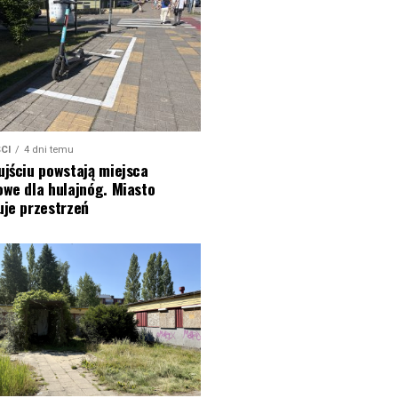
CI
4 dni temu
jściu powstają miejsca
owe dla hulajnóg. Miasto
uje przestrzeń