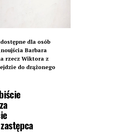
 dostępne dla osób
inoujścia Barbara
na rzecz Wiktora z
wejdzie do drążonego
biście
za
ie
 zastępca