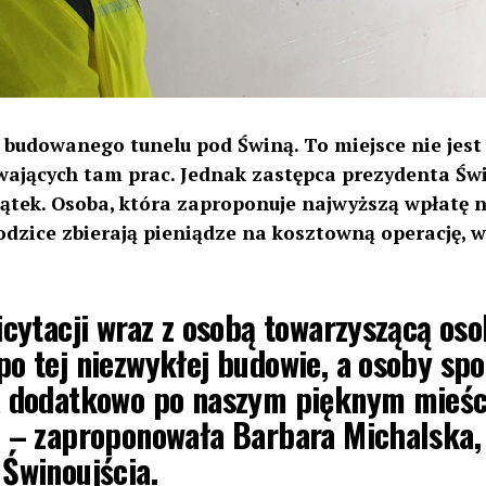
o budowanego tunelu pod Świną. To miejsce nie jest
ających tam prac. Jednak zastępca prezydenta Św
jątek. Osoba, która zaproponuje najwyższą wpłatę 
odzice zbierają pieniądze na kosztowną operację, 
icytacji wraz z osobą towarzyszącą oso
o tej niezwykłej budowie, a osoby spo
a dodatkowo po naszym pięknym mieśc
e – zaproponowała Barbara Michalska,
Świnoujścia.