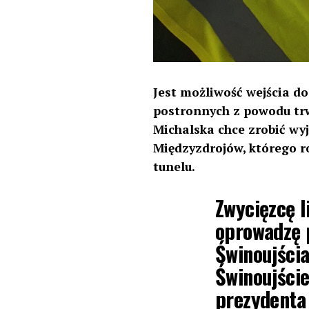
Jest możliwość wejścia d
postronnych z powodu trw
Michalska chce zrobić wy
Międzyzdrojów, którego r
tunelu.
Zwycięzcę l
oprowadzę p
Świnoujści
Świnoujści
prezydenta 