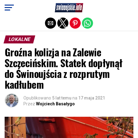
Exit mobile version
LOKALNE
Groźna kolizja na Zalewie
Szczecińskim. Statek dopłynął
do Świnoujścia z rozprutym
kadłubem
Opublikowano
5 lat temu
na
17 maja 2021
Przez
Wojciech Basałygo