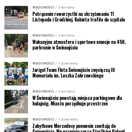
WIADOMOŚCI
3 dni temu
Potrącenie rowerzystki na skrzyżowaniu 11
Listopada i Grodzkiej. Kobieta trafiła do szpitala
WIADOMOŚCI
3 dni temu
Wakacyjna atmosfera i sportowe emocje na 458.
parkrunie w Świnoujściu
WIADOMOŚCI
1 dzień temu
Jarigol Team Flota Świnoujście zwycięzcą III
Memoriału im. Leszka Zakrzewskiego
WIADOMOŚCI
4 dni temu
W Świnoujściu powstają miejsca parkingowe dla
hulajnóg. Miasto porządkuje przestrzeń
WIADOMOŚCI
1 dzień temu
Zabytkowe Mercedesy ponownie zawitają do
Świnoujścia. We wrześniu rusza StarDrive Poland