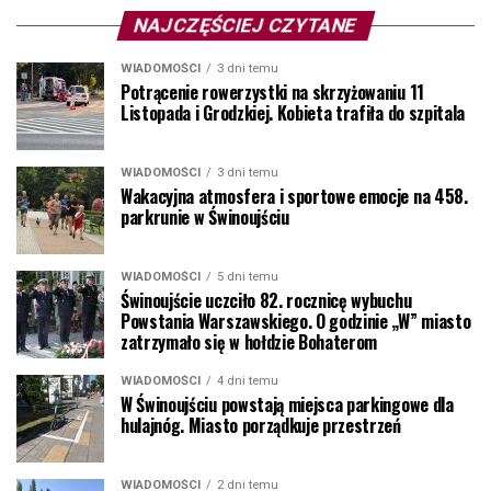
NAJCZĘŚCIEJ CZYTANE
WIADOMOŚCI
3 dni temu
Potrącenie rowerzystki na skrzyżowaniu 11
Listopada i Grodzkiej. Kobieta trafiła do szpitala
WIADOMOŚCI
3 dni temu
Wakacyjna atmosfera i sportowe emocje na 458.
parkrunie w Świnoujściu
WIADOMOŚCI
5 dni temu
Świnoujście uczciło 82. rocznicę wybuchu
Powstania Warszawskiego. O godzinie „W” miasto
zatrzymało się w hołdzie Bohaterom
WIADOMOŚCI
4 dni temu
W Świnoujściu powstają miejsca parkingowe dla
hulajnóg. Miasto porządkuje przestrzeń
WIADOMOŚCI
2 dni temu