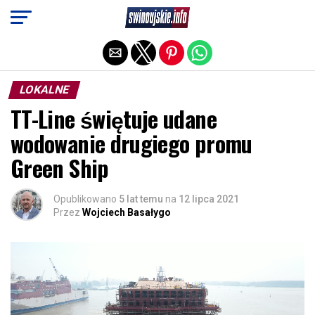
Exit mobile version
LOKALNE
TT-Line świętuje udane
wodowanie drugiego promu
Green Ship
Opublikowano
5 lat temu
na
12 lipca 2021
Przez
Wojciech Basałygo