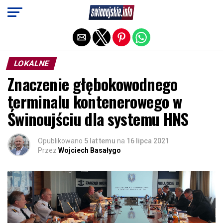
Exit mobile version
LOKALNE
Znaczenie głębokowodnego
terminalu kontenerowego w
Świnoujściu dla systemu HNS
Opublikowano
5 lat temu
na
16 lipca 2021
Przez
Wojciech Basałygo