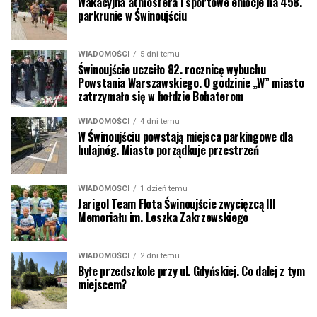
Wakacyjna atmosfera i sportowe emocje na 458.
parkrunie w Świnoujściu
WIADOMOŚCI
5 dni temu
Świnoujście uczciło 82. rocznicę wybuchu
Powstania Warszawskiego. O godzinie „W” miasto
zatrzymało się w hołdzie Bohaterom
WIADOMOŚCI
4 dni temu
W Świnoujściu powstają miejsca parkingowe dla
hulajnóg. Miasto porządkuje przestrzeń
WIADOMOŚCI
1 dzień temu
Jarigol Team Flota Świnoujście zwycięzcą III
Memoriału im. Leszka Zakrzewskiego
WIADOMOŚCI
2 dni temu
Byłe przedszkole przy ul. Gdyńskiej. Co dalej z tym
miejscem?