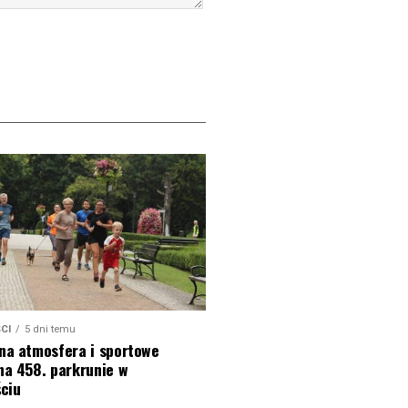
CI
5 dni temu
na atmosfera i sportowe
na 458. parkrunie w
ciu