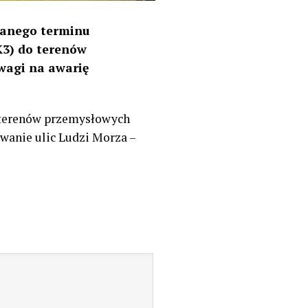
wanego terminu
K3) do terenów
wagi na awarię
o terenów przemysłowych
owanie ulic Ludzi Morza –