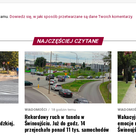
spamu.
Dowiedz się, w jaki sposób przetwarzane są dane Twoich komentarzy.
NAJCZĘŚCIEJ CZYTANE
WIADOMOŚ
WIADOMOŚCI
18 godzin temu
Wakacyj
Rekordowy ruch w tunelu w
emocje 
dzkiej.
Świnoujściu. Już do godz. 14
Świnoujś
przejechało ponad 11 tys. samochodów