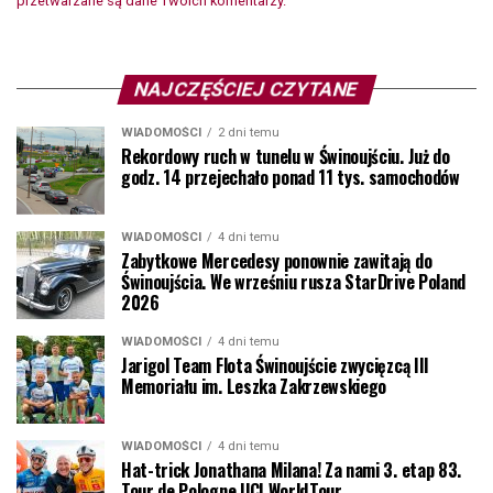
przetwarzane są dane Twoich komentarzy.
NAJCZĘŚCIEJ CZYTANE
WIADOMOŚCI
2 dni temu
Rekordowy ruch w tunelu w Świnoujściu. Już do
godz. 14 przejechało ponad 11 tys. samochodów
WIADOMOŚCI
4 dni temu
Zabytkowe Mercedesy ponownie zawitają do
Świnoujścia. We wrześniu rusza StarDrive Poland
2026
WIADOMOŚCI
4 dni temu
Jarigol Team Flota Świnoujście zwycięzcą III
Memoriału im. Leszka Zakrzewskiego
WIADOMOŚCI
4 dni temu
Hat-trick Jonathana Milana! Za nami 3. etap 83.
Tour de Pologne UCI WorldTour