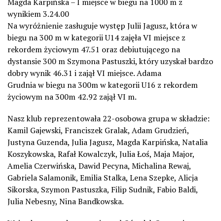
Magda Karpińska – I miejsce w biegu na 1000 m z
wynikiem 3.24.00
Na wyróżnienie zasługuje występ Julii Jagusz, która w
biegu na 300 m w kategorii U14 zajęła VI miejsce z
rekordem życiowym 47.51 oraz debiutującego na
dystansie 300 m Szymona Pastuszki, który uzyskał bardzo
dobry wynik 46.31 i zajął VI miejsce. Adama
Grudnia w biegu na 300m w kategorii U16 z rekordem
życiowym na 300m 42.92 zajął VI m.
Nasz klub reprezentowała 22-osobowa grupa w składzie:
Kamil Gajewski, Franciszek Gralak, Adam Grudzień,
Justyna Guzenda, Julia Jagusz, Magda Karpińska, Natalia
Koszykowska, Rafał Kowalczyk, Julia Łoś, Maja Major,
Amelia Czerwińska, Dawid Pecyna, Michalina Rewaj,
Gabriela Salamonik, Emilia Stalka, Lena Szepke, Alicja
Sikorska, Szymon Pastuszka, Filip Sudnik, Fabio Baldi,
Julia Nebesny, Nina Bandkowska.