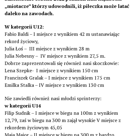
„miotacze” którzy udowodnili, iż piłeczka może latać
daleko na zawodach.
W kategorii U12:
Fabio Baldi – I miejsce z wynikiem 42 m ustanawiając
rekord życiowy,
Julia Łoś – III miejsce z wynikiem 28 m
Julia Nebesny – IV miejsce z wynikiem 27,5 m.
Dobrze zaprezentowali się również nasi skoczkowie:
Lena Szepke- I miejsce z wynikiem 150 cm
Franciszek Gralak – I miejsce z wynikiem 175 cm
Emilka Stalka – IV miejsce z wynikiem 130 cm
Nie zawiedli również nasi młodzi sprinterzy:
w kategorii U14
Filip Sudnik – I miejsce w biegu na 100m z wynikiem
12,79, zaś w biegu na 300 m zajął wysokie V miejsce z
rekordem życiowym 45,05
Maja Major – II miejsce w biegu na 300 m z bardzo