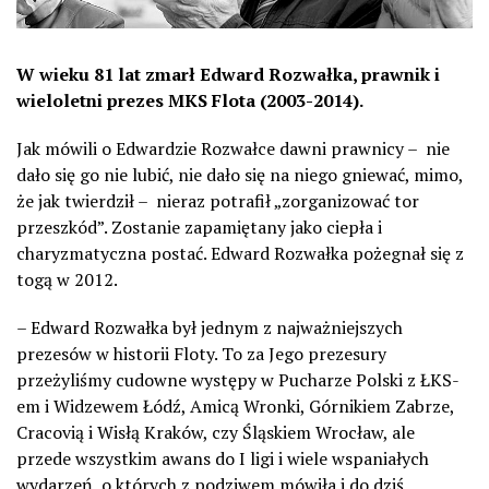
W wieku 81 lat zmarł Edward Rozwałka, prawnik i
wieloletni prezes MKS Flota (2003-2014).
Jak mówili o Edwardzie Rozwałce dawni prawnicy –
nie
dało się go nie lubić, nie dało się na niego gniewać, mimo,
że jak twierdził –
nieraz potrafił „zorganizować tor
przeszkód”. Zostanie zapamiętany jako ciepła i
charyzmatyczna postać. Edward Rozwałka pożegnał się z
togą w 2012.
– Edward Rozwałka był jednym z najważniejszych
prezesów w historii Floty. To za Jego prezesury
przeżyliśmy cudowne występy w Pucharze Polski z ŁKS-
em i Widzewem Łódź, Amicą Wronki, Górnikiem Zabrze,
Cracovią i Wisłą Kraków, czy Śląskiem Wrocław, ale
przede wszystkim awans do I ligi i wiele wspaniałych
wydarzeń, o których z podziwem mówiła i do dziś