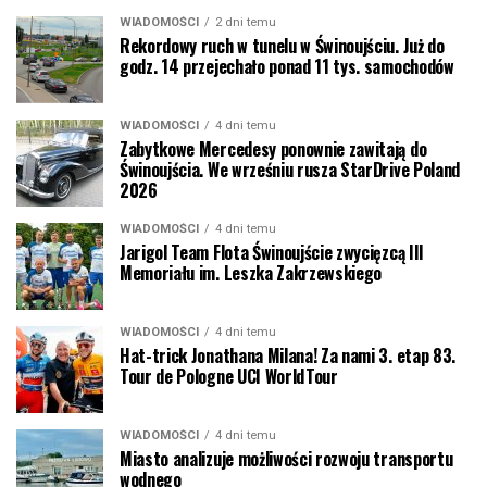
WIADOMOŚCI
2 dni temu
Rekordowy ruch w tunelu w Świnoujściu. Już do
godz. 14 przejechało ponad 11 tys. samochodów
WIADOMOŚCI
4 dni temu
Zabytkowe Mercedesy ponownie zawitają do
Świnoujścia. We wrześniu rusza StarDrive Poland
2026
WIADOMOŚCI
4 dni temu
Jarigol Team Flota Świnoujście zwycięzcą III
Memoriału im. Leszka Zakrzewskiego
WIADOMOŚCI
4 dni temu
Hat-trick Jonathana Milana! Za nami 3. etap 83.
Tour de Pologne UCI WorldTour
WIADOMOŚCI
4 dni temu
Miasto analizuje możliwości rozwoju transportu
wodnego