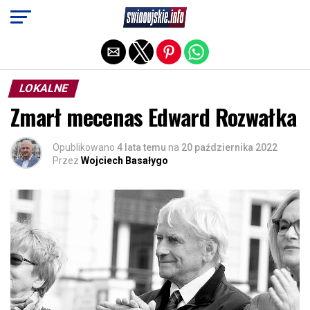
Exit mobile version
LOKALNE
Zmarł mecenas Edward Rozwałka
Opublikowano
4 lata temu
na
20 października 2022
Przez
Wojciech Basałygo