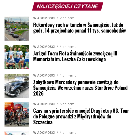
NAJCZĘŚCIEJ CZYTANE
WIADOMOŚCI
2 dni temu
Rekordowy ruch w tunelu w Świnoujściu. Już do
godz. 14 przejechało ponad 11 tys. samochodów
WIADOMOŚCI
4 dni temu
Jarigol Team Flota Świnoujście zwycięzcą III
Memoriału im. Leszka Zakrzewskiego
WIADOMOŚCI
4 dni temu
Zabytkowe Mercedesy ponownie zawitają do
Świnoujścia. We wrześniu rusza StarDrive Poland
2026
WIADOMOŚCI
5 dni temu
Czas na sprinterskie emocje! Drugi etap 83. Tour
de Pologne prowadzi z Międzyzdrojów do
Szczecina
WIADOMOŚCI
4 dni temu