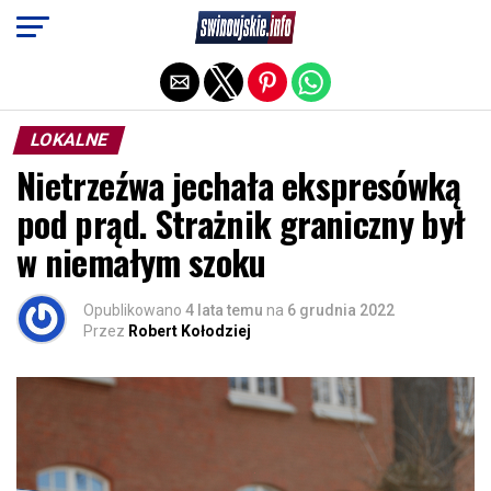
Exit mobile version
LOKALNE
Nietrzeźwa jechała ekspresówką
pod prąd. Strażnik graniczny był
w niemałym szoku
Opublikowano
4 lata temu
na
6 grudnia 2022
Przez
Robert Kołodziej