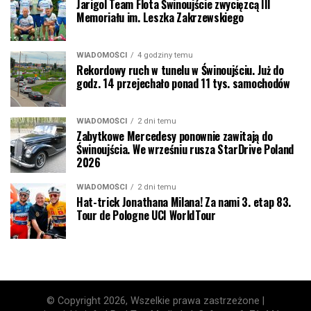
Jarigol Team Flota Świnoujście zwycięzcą III
Memoriału im. Leszka Zakrzewskiego
WIADOMOŚCI
4 godziny temu
Rekordowy ruch w tunelu w Świnoujściu. Już do
godz. 14 przejechało ponad 11 tys. samochodów
WIADOMOŚCI
2 dni temu
Zabytkowe Mercedesy ponownie zawitają do
Świnoujścia. We wrześniu rusza StarDrive Poland
2026
WIADOMOŚCI
2 dni temu
Hat-trick Jonathana Milana! Za nami 3. etap 83.
Tour de Pologne UCI WorldTour
© Copyright 2026, Wszelkie prawa zastrzeżone |