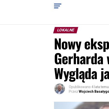
LOKALNE
Nowy eksp
Gerharda 
Wygląda j
Opublikowano
4 lata temu
Przez
Wojciech Basałyg