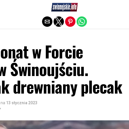
Exit mobile version
onat w Forcie
w Świnoujściu.
ak drewniany plecak
na
13 stycznia 2023
o