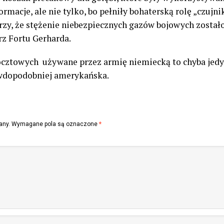
rmacje, ale nie tylko, bo pełniły bohaterską rolę „czujn
erzy, że stężenie niebezpiecznych gazów bojowych zosta
z Fortu Gerharda.
pocztowych używane przez armię niemiecką to chyba jedy
rawdopodobniej amerykańska.
any.
Wymagane pola są oznaczone
*