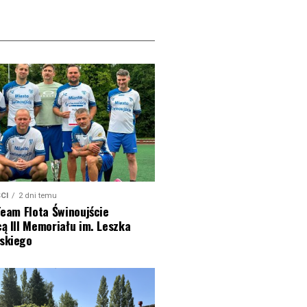
CI
2 dni temu
Team Flota Świnoujście
ą III Memoriału im. Leszka
skiego