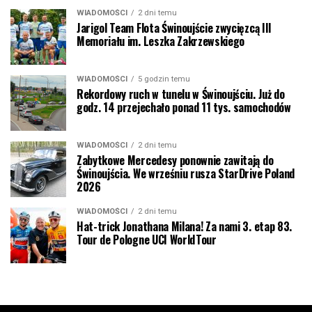
WIADOMOŚCI
2 dni temu
Jarigol Team Flota Świnoujście zwycięzcą III
Memoriału im. Leszka Zakrzewskiego
WIADOMOŚCI
5 godzin temu
Rekordowy ruch w tunelu w Świnoujściu. Już do
godz. 14 przejechało ponad 11 tys. samochodów
WIADOMOŚCI
2 dni temu
Zabytkowe Mercedesy ponownie zawitają do
Świnoujścia. We wrześniu rusza StarDrive Poland
2026
WIADOMOŚCI
2 dni temu
Hat-trick Jonathana Milana! Za nami 3. etap 83.
Tour de Pologne UCI WorldTour