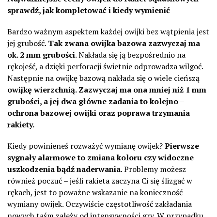
sprawdź, jak kompletować i kiedy wymienić
Bardzo ważnym aspektem każdej owijki bez wątpienia jest
jej grubość.
Tak zwana owijka bazowa zazwyczaj ma
ok. 2 mm grubości
. Nakłada się ją bezpośrednio na
rękojeść, a dzięki perforacji świetnie odprowadza wilgoć.
Następnie na owijkę bazową nakłada się o wiele cieńszą
owijkę wierzchnią. Zazwyczaj ma ona mniej niż 1 mm
grubości, a jej dwa główne zadania to kolejno –
ochrona bazowej owijki oraz poprawa trzymania
rakiety.
Kiedy powinieneś rozważyć wymianę owijek?
Pierwsze
sygnały alarmowe to zmiana koloru czy widoczne
uszkodzenia bądź naderwania
. Problemy możesz
również poczuć – jeśli rakieta zaczyna Ci się ślizgać w
rękach, jest to poważne wskazanie na konieczność
wymiany owijek. Oczywiście częstotliwość zakładania
nowych taśm zależy od intensywności gry. W przypadku