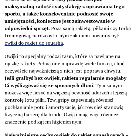
maksymalną radość i satysfakcję z uprawiania tego
sportu, a także konsekwentnie podnosić swoje
umiejętności, konieczne jest zainwestowanie w
odpowiedni sprzęt.
Poza samą rakietą, piłkami czy torbą
treningową, bardzo istotnym zakupem powinny być
owijki do rakiet do squasha
.
Owijki to specjalny rodzaj taśm, które są nawijane na
rączkę rakiety. Pełnią one naprawdę wiele funkcji, choć
oczywiście najważniejszą z nich jest poprawa chwytu.
Jeśli grałbyś bez owijek, rakieta regularnie mogłaby
Ci wyślizgiwać się ze spoconych dłoni
. Tym samym
możesz więc liczyć na większą pewność uderzeń i lepszą
kontrolę lotu piłki. Tzw. gripy zapewniają również
pochłanianie potu i amortyzację, jak również stanowią
fizyczną barierę dla brudu. Owijki mają więc również
znaczenie pod kątem higienicznym.
Najważniejsze cechy owijek do rakiet squashowych –