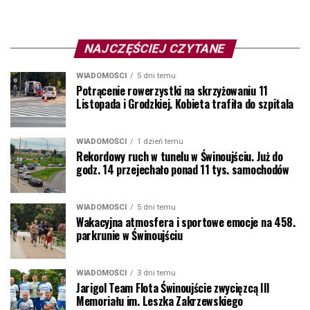
NAJCZĘŚCIEJ CZYTANE
WIADOMOŚCI
5 dni temu
Potrącenie rowerzystki na skrzyżowaniu 11
Listopada i Grodzkiej. Kobieta trafiła do szpitala
WIADOMOŚCI
1 dzień temu
Rekordowy ruch w tunelu w Świnoujściu. Już do
godz. 14 przejechało ponad 11 tys. samochodów
WIADOMOŚCI
5 dni temu
Wakacyjna atmosfera i sportowe emocje na 458.
parkrunie w Świnoujściu
WIADOMOŚCI
3 dni temu
Jarigol Team Flota Świnoujście zwycięzcą III
Memoriału im. Leszka Zakrzewskiego