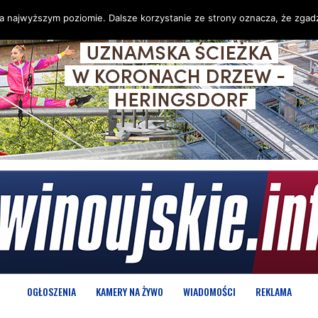
na najwyższym poziomie. Dalsze korzystanie ze strony oznacza, że zgadz
OGŁOSZENIA
KAMERY NA ŻYWO
WIADOMOŚCI
REKLAMA