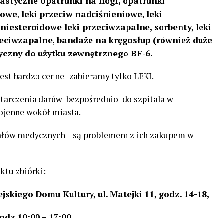
astyczne opatrunki na nogi, opatrunki
owe, leki przeciw nadciśnieniowe, leki
 niesteroidowe leki przeciwzapalne, sorbenty, leki
rzeciwzapalne, bandaże na kręgosłup (również duże
yczny do użytku zewnętrznego BF-6.
est bardzo cenne- zabieramy tylko LEKI.
ostarczenia darów
bezpośrednio do szpitala w
ojenne wokół miasta.
riałów medycznych – są problemem z ich zakupem w
ktu zbiórki:
kiego Domu Kultury, ul. Matejki 11, godz. 14-18,
dz 10:00 – 17:00