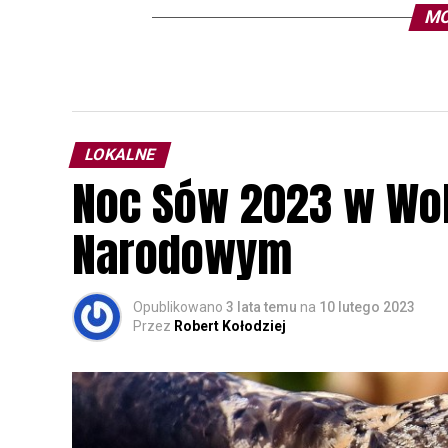
MO
LOKALNE
Noc Sów 2023 w Wo
Narodowym
Opublikowano
3 lata temu
na
10 lutego 2023
Przez
Robert Kołodziej