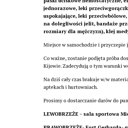
paski uciskowe hemostatyczne, el
jednorazowe, leki przeciwgorączk
uspokajające, leki przeciwbólowe,
na dolegliwości jelit, bandaże p
rozmiary dla mężczyzn), klej med
Miejsce w samochodzie i przyczepie j
Co ważne, zostanie podjęta próba d
Kijowie.
Zadecydują o tym warunki w
Na dziś cały czas brakuje w/w mate
aptekach i hurtowniach.
Prosimy o dostarczanie darów do pun
LEWOBRZEŻE – sala sportowa Miejs
PRAWOBRZEŻE- Fort Gerharda- go