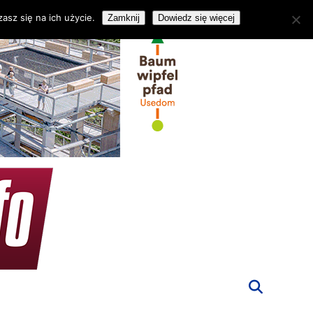
asz się na ich użycie.
Zamknij
Dowiedz się więcej