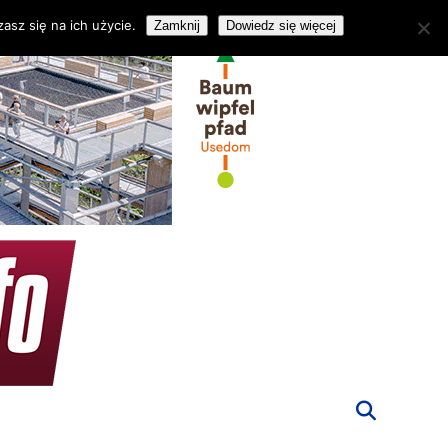
asz się na ich użycie.
Zamknij
Dowiedz się więcej