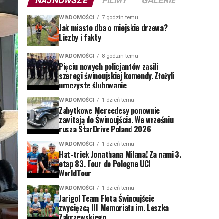
NAJNOWSZE
FILMY
GALERIE
WIADOMOŚCI
7 godzin temu
Jak miasto dba o miejskie drzewa?
Liczby i fakty
WIADOMOŚCI
8 godzin temu
Pięciu nowych policjantów zasili
szeregi świnoujskiej komendy. Złożyli
uroczyste ślubowanie
WIADOMOŚCI
1 dzień temu
Zabytkowe Mercedesy ponownie
zawitają do Świnoujścia. We wrześniu
rusza StarDrive Poland 2026
WIADOMOŚCI
1 dzień temu
Hat-trick Jonathana Milana! Za nami 3.
etap 83. Tour de Pologne UCI
WorldTour
WIADOMOŚCI
1 dzień temu
Jarigol Team Flota Świnoujście
zwycięzcą III Memoriału im. Leszka
Zakrzewskiego