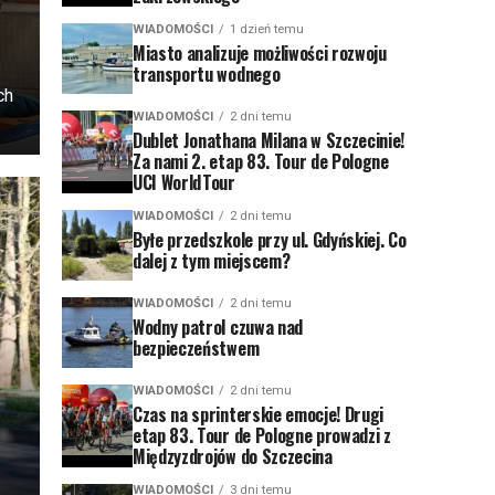
WIADOMOŚCI
1 dzień temu
Miasto analizuje możliwości rozwoju
transportu wodnego
ch
WIADOMOŚCI
2 dni temu
Dublet Jonathana Milana w Szczecinie!
Za nami 2. etap 83. Tour de Pologne
UCI WorldTour
WIADOMOŚCI
2 dni temu
Byłe przedszkole przy ul. Gdyńskiej. Co
dalej z tym miejscem?
WIADOMOŚCI
2 dni temu
Wodny patrol czuwa nad
bezpieczeństwem
WIADOMOŚCI
2 dni temu
Czas na sprinterskie emocje! Drugi
etap 83. Tour de Pologne prowadzi z
Międzyzdrojów do Szczecina
WIADOMOŚCI
3 dni temu