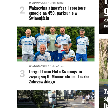
t
WIADOMOŚCI
3 dni temu
Wakacyjna atmosfera i sportowe
emocje na 458. parkrunie w
Świnoujściu
93
na
WIADOMOŚCI
1 dzień temu
Jarigol Team Flota Świnoujście
zwycięzcą III Memoriału im. Leszka
Zakrzewskiego
WI
Z
s
h