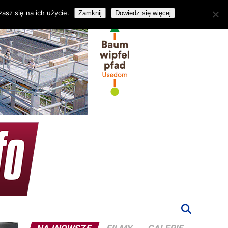
asz się na ich użycie.
Zamknij
Dowiedz się więcej