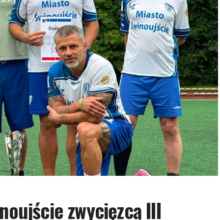
noujście zwycięzcą III