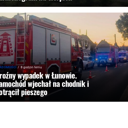
ADOMOŚCI
8 godzin temu
roźny wypadek w Łunowie.
amochód wjechał na chodnik i
otrącił pieszego