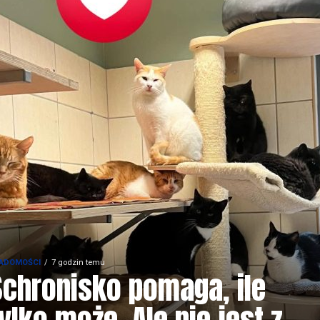
ADOMOŚCI
7 godzin temu
Schronisko pomaga, ile