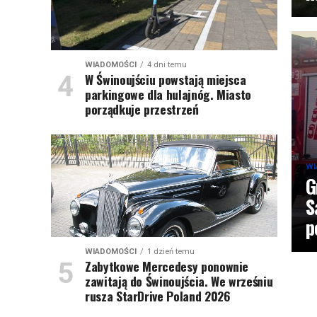
WIADOMOŚCI
4 dni temu
W Świnoujściu powstają miejsca
parkingowe dla hulajnóg. Miasto
porządkuje przestrzeń
WI
G
S
p
WIADOMOŚCI
1 dzień temu
Zabytkowe Mercedesy ponownie
zawitają do Świnoujścia. We wrześniu
rusza StarDrive Poland 2026