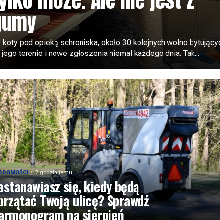
ylko może. Ale nie jest z
gumy
 koty pod opieką schroniska, około 30 kolejnych wolno bytujący
 jego terenie i nowe zgłoszenia niemal każdego dnia. Tak...
ADOMOŚCI
7 godzin temu
astanawiasz się, kiedy będą
przątać Twoją ulicę? Sprawdź
armonogram na sierpień