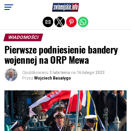
Exit mobile version
WIADOMOŚCI
Pierwsze podniesienie bandery
wojennej na ORP Mewa
Opublikowano
3 lata temu
na
16 lutego 2023
Przez
Wojciech Basałygo