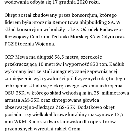
wodowania odbyła się 17 grudnia 2020 roku.
Okręt został zbudowany przez konsorcjum, którego
liderem była Stocznia Remontowa Shipbuilding SA. W
skład konsorcjum wchodziły także: Ośrodek Badawczo-
Rozwojowy Centrum Techniki Morskiej SA w Gdyni oraz
PGZ Stocznia Wojenna.
ORP Mewa ma długość 58,5 metra, szerokość
przekraczającą 10 metrów i wyporność 830 ton. Kadłub
wykonany jest ze stali amagnetycznej zapewniającej
zmniejszenie wykrywalności pól fizycznych okrętu. Jego
uzbrojenie składa się z okrętowego systemu uzbrojenia
OSU-35K, w którego skład wchodzą m.in. 35-milimetrowa
armata AM-35K oraz zintegrowana głowica
obserwacyjno-śledząca ZGS-35K. Dodatkowo okręt
posiada trzy wielkokalibrowe karabiny maszynowe 12,7
mm WKM-Bm oraz dwa stanowiska dla operatorów
przenośnych wyrzutni rakiet Grom.