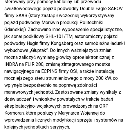
sterowany przy pomocy kabloliny lub przewodu
światłowodowego pojazd podwodny Double Eagle SAROV
firmy SAAB (który zastąpił wcześniej wykorzystywany
pojazd podwodny Morświn produkcji Politechniki
Gdańskiej). Zachowano inne wyposażenie specjalistyczne,
jak sonar podkilowy SHL-101/TM, autonomiczny pojazd
podwodny Hugin firmy Kongsberg oraz samobieżne ładunki
wybuchowe „Głuptak”. Do innych ważniejszych zmian
można zaliczyć wymianę głowicy optoelektronicznej z
INDRA na FLIR 280, zmianę zintegrowanego mostka
nawigacyjnego na ECPINS firmy OSI, a także instalację
mocniejszego steru strumieniowego o mocy 200 kW, co
wpłynęło bezpośrednio na poprawę zdolności
manewrowych jednostki. Zastosowane zmiany wynikały z
doświadczeń i wniosków powstałych w trakcie badań
eksploatacyjno-wojskowych prowadzonych na ORP
Kormoran, które posłużyły Marynarce Wojennej do
wprowadzenia licznych modyfikacji sprzętu i systemów na
kolejnych jednostkach seryjnych.