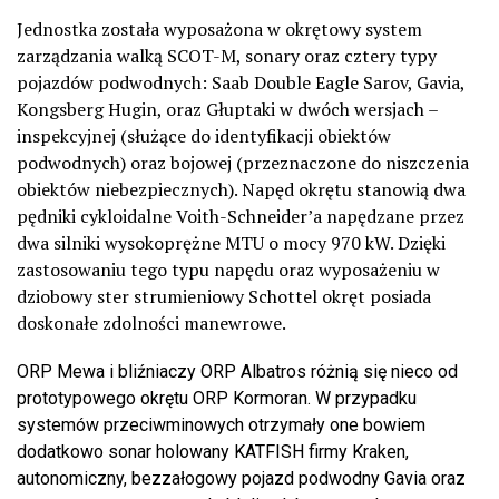
Jednostka została wyposażona w okrętowy system
zarządzania walką SCOT-M, sonary oraz cztery typy
pojazdów podwodnych: Saab Double Eagle Sarov, Gavia,
Kongsberg Hugin, oraz Głuptaki w dwóch wersjach –
inspekcyjnej (służące do identyfikacji obiektów
podwodnych) oraz bojowej (przeznaczone do niszczenia
obiektów niebezpiecznych). Napęd okrętu stanowią dwa
pędniki cykloidalne Voith-Schneider’a napędzane przez
dwa silniki wysokoprężne MTU o mocy 970 kW. Dzięki
zastosowaniu tego typu napędu oraz wyposażeniu w
dziobowy ster strumieniowy Schottel okręt posiada
doskonałe zdolności manewrowe.
ORP Mewa i bliźniaczy ORP Albatros różnią się nieco od
prototypowego okrętu ORP Kormoran. W przypadku
systemów przeciwminowych otrzymały one bowiem
dodatkowo sonar holowany KATFISH firmy Kraken,
autonomiczny, bezzałogowy pojazd podwodny Gavia oraz