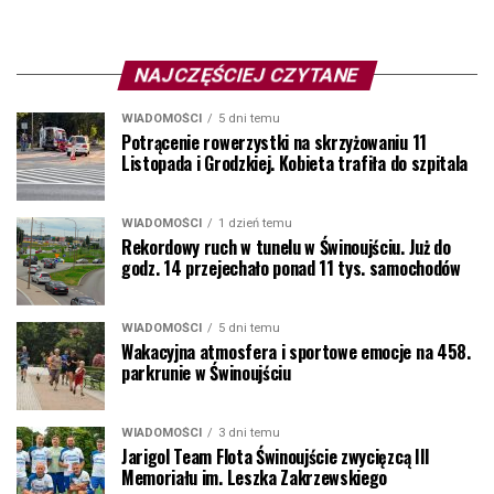
NAJCZĘŚCIEJ CZYTANE
WIADOMOŚCI
5 dni temu
Potrącenie rowerzystki na skrzyżowaniu 11
Listopada i Grodzkiej. Kobieta trafiła do szpitala
WIADOMOŚCI
1 dzień temu
Rekordowy ruch w tunelu w Świnoujściu. Już do
godz. 14 przejechało ponad 11 tys. samochodów
WIADOMOŚCI
5 dni temu
Wakacyjna atmosfera i sportowe emocje na 458.
parkrunie w Świnoujściu
WIADOMOŚCI
3 dni temu
Jarigol Team Flota Świnoujście zwycięzcą III
Memoriału im. Leszka Zakrzewskiego