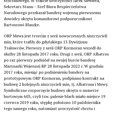
stoczniowego. W trakcie uroczystości Jacek Siewiera,
Sekretarz Stanu – Szef Biura Bezpieczeństwa
Narodowego przekazał banderę wojenną pierwszemu
dowódcy okrętu komandorowi podporucznikowi
Bartoszowi Blaszke.
ORP Mewa jest trzecim z serii nowoczesnych niszczycieli
min, które trafiły do gdyńskiego 13 Dywizjonu
Trałowców. Pierwszy z serii ORP Kormoran wszedł do
służby 28 listopada 2017 roku. Drugi z serii, ORP Albatros
po raz pierwszy podniósł na swojej burcie banderę
Marynarki Wojennej RP 28 listopada 2022 r. W grudniu
2017 roku, miesiąc po podniesieniu bandery na
prototypowym ORP Kormoran, podpisano kontrakt na
budowę 2 kolejnych niszczycieli min, tj. Albatrosa i Mewy.
Symboliczne rozpoczęcie budowy okrętu o numerze
burtowym 603, czyli tzw. palenie blach miało miejsce 19
czerwca 2019 roku, stępkę położono 10 października
tego samego roku, natomiast uroczystość chrztu i