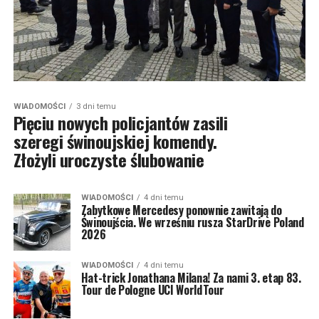
WIADOMOŚCI
3 dni temu
Pięciu nowych policjantów zasili
szeregi świnoujskiej komendy.
Złożyli uroczyste ślubowanie
WIADOMOŚCI
4 dni temu
Zabytkowe Mercedesy ponownie zawitają do
Świnoujścia. We wrześniu rusza StarDrive Poland
2026
WIADOMOŚCI
4 dni temu
Hat-trick Jonathana Milana! Za nami 3. etap 83.
Tour de Pologne UCI WorldTour