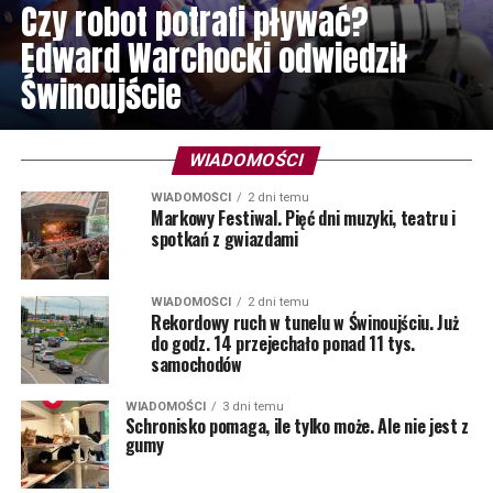
Czy robot potrafi pływać?
Edward Warchocki odwiedził
Świnoujście
WIADOMOŚCI
WIADOMOŚCI
2 dni temu
Markowy Festiwal. Pięć dni muzyki, teatru i
spotkań z gwiazdami
WIADOMOŚCI
2 dni temu
Rekordowy ruch w tunelu w Świnoujściu. Już
do godz. 14 przejechało ponad 11 tys.
samochodów
WIADOMOŚCI
3 dni temu
Schronisko pomaga, ile tylko może. Ale nie jest z
gumy