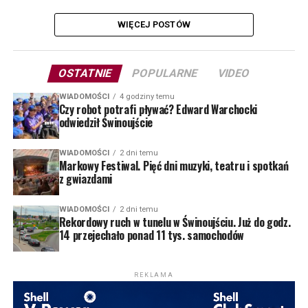
WIĘCEJ POSTÓW
OSTATNIE
POPULARNE
VIDEO
WIADOMOŚCI
4 godziny temu
Czy robot potrafi pływać? Edward Warchocki
odwiedził Świnoujście
WIADOMOŚCI
2 dni temu
Markowy Festiwal. Pięć dni muzyki, teatru i spotkań
z gwiazdami
WIADOMOŚCI
2 dni temu
Rekordowy ruch w tunelu w Świnoujściu. Już do godz.
14 przejechało ponad 11 tys. samochodów
REKLAMA