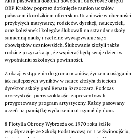
Aktu pasowania dokonał dowódca i oficerowie okrętu
ORP Kraków poprzez dotknięcie ramion uczniów
pałaszem i kordzikiem oficerskim. Uczniowie w obecności
przybyłych marynarzy, rodziców, dyrekcji, nauczycieli,
oraz koleżanek i kolegów ślubowali na sztandar szkoły
sumienną naukę i rzetelne wywiązywanie się z
obowiązków uczniowskich. Ślubowanie złożyli także
rodzice przyrzekając, że wspierać będą swoje dzieci w
wypełnianiu szkolnych powinności.
Z okazji wstąpienia do grona uczniów, życzenia osiągania
jak najlepszych wyników w nauce złożyła dzieciom
dyrektor szkoły pani Renata Szczoczarz. Podczas
uroczystości pierwszoklasiści zaprezentowali
przygotowany program artystyczny. Każdy pasowany
uczeń na pamiątkę wydarzenia otrzymał dyplom.
8 Flotylla Obrony Wybrzeża od 1970 roku ściśle
współpracuje ze Szkołą Podstawową nr 1 w Świnoujściu,