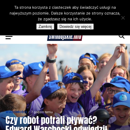
Ta strona korzysta z ciasteczek aby świadczyć usługi na
najwyższym poziomie. Dalsze korzystanie ze strony oznacza,
że zgadzasz się na ich użycie.
Zamknij
Dowiedz się więcej
WIADOMOŚCI
7 godzin temu
Czy robot potrafi pływać?
Edward Warchocki odwiedził