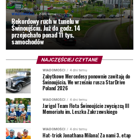
WIADOMOŚCI
2 dni temu
Rekordowy ruch w tunelu w
Świnoujściu. Już do godz. 14
przejechało ponad 11 tys.
samochodów
NAJCZĘŚCIEJ CZYTANE
WIADOMOŚCI
4 dni temu
Zabytkowe Mercedesy ponownie zawitają do
Świnoujścia. We wrześniu rusza StarDrive
Poland 2026
WIADOMOŚCI
4 dni temu
Jarigol Team Flota Świnoujście zwycięzcą III
Memoriału im. Leszka Zakrzewskiego
WIADOMOŚCI
4 dni temu
Hat-trick Jonathana Milana! Za nami 3. etap