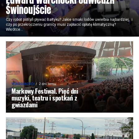
Świnoujście
Czy robot potrafi pływać Bałtyku? Jakie smaki lodów uwielbia najbardziej, i
czy po przekroczeniu granicy musi zapłacić opłatę klimatyczną?
Wkrótce...
WIADOMOŚCI
2 dni temu
Markowy Festiwal. Pięć dni
muzyki, teatru i spotkań z
gwiazdami