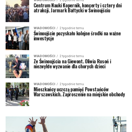
WIADOMOŚCI
2 tygodnie temu
Centrum Nauki Kopernik, koncerty i cztery dni
atrakcji. Jarmark Bałtycki w Świnoujściu
WIADOMOŚCI
2 tygodnie temu
Świnoujście pozyskało kolejne środki na ważne
inwestycje
WIADOMOŚCI
2 tygodnie temu
Ze Świnoujścia na Giewont. Oliwia Rusoń i
niezwykłe wyzwanie dla chorych dzieci
WIADOMOŚCI
2 tygodnie temu
Mieszkańcy uczczą pamięć Powstańców
Warszawskich. Zaproszenie na miejskie obchody