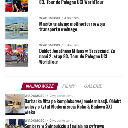
83. Tour de Pologne UCI WorldTour
WIADOMOŚCI
4 dni temu
Miasto analizuje możliwości rozwoju
transportu wodnego
WIADOMOŚCI
5 dni temu
Dublet Jonathana Milana w Szczecinie! Za
nami 2. etap 83. Tour de Pologne UCI
WorldTour
NAJNOWSZE
FILMY
GALERIE
WIADOMOŚCI
2 tygodnie temu
Barbarka Vita po kompleksowej modernizacji. Obiekt
walczy o tytuł Modernizacja Roku & Budowa XXI
wieku
WIADOMOŚCI
2 tygodnie temu
Seniorzy w Świnoujściu stawiają na cyfrowe