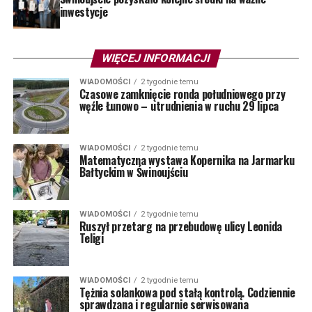
inwestycje
WIĘCEJ INFORMACJI
WIADOMOŚCI
2 tygodnie temu
Czasowe zamknięcie ronda południowego przy
węźle Łunowo – utrudnienia w ruchu 29 lipca
WIADOMOŚCI
2 tygodnie temu
Matematyczna wystawa Kopernika na Jarmarku
Bałtyckim w Świnoujściu
WIADOMOŚCI
2 tygodnie temu
Ruszył przetarg na przebudowę ulicy Leonida
Teligi
WIADOMOŚCI
2 tygodnie temu
Tężnia solankowa pod stałą kontrolą. Codziennie
sprawdzana i regularnie serwisowana