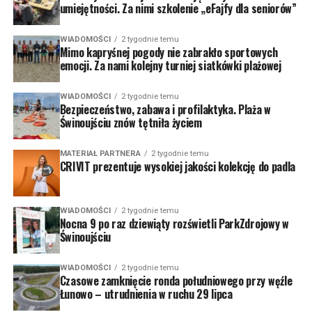
umiejętności. Za nimi szkolenie „eFajfy dla seniorów”
WIADOMOŚCI
2 tygodnie temu
Mimo kapryśnej pogody nie zabrakło sportowych
emocji. Za nami kolejny turniej siatkówki plażowej
WIADOMOŚCI
2 tygodnie temu
Bezpieczeństwo, zabawa i profilaktyka. Plaża w
Świnoujściu znów tętniła życiem
MATERIAŁ PARTNERA
2 tygodnie temu
CRIVIT prezentuje wysokiej jakości kolekcję do padla
WIADOMOŚCI
2 tygodnie temu
Nocna 9 po raz dziewiąty rozświetli ParkZdrojowy w
Świnoujściu
WIADOMOŚCI
2 tygodnie temu
Czasowe zamknięcie ronda południowego przy węźle
Łunowo – utrudnienia w ruchu 29 lipca