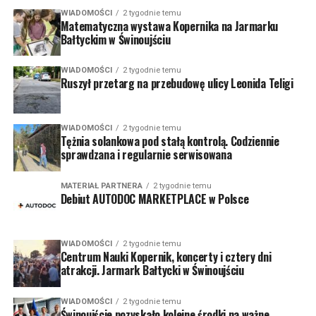
WIADOMOŚCI
2 tygodnie temu
Matematyczna wystawa Kopernika na Jarmarku
Bałtyckim w Świnoujściu
WIADOMOŚCI
2 tygodnie temu
Ruszył przetarg na przebudowę ulicy Leonida Teligi
WIADOMOŚCI
2 tygodnie temu
Tężnia solankowa pod stałą kontrolą. Codziennie
sprawdzana i regularnie serwisowana
MATERIAŁ PARTNERA
2 tygodnie temu
Debiut AUTODOC MARKETPLACE w Polsce
WIADOMOŚCI
2 tygodnie temu
Centrum Nauki Kopernik, koncerty i cztery dni
atrakcji. Jarmark Bałtycki w Świnoujściu
WIADOMOŚCI
2 tygodnie temu
Świnoujście pozyskało kolejne środki na ważne