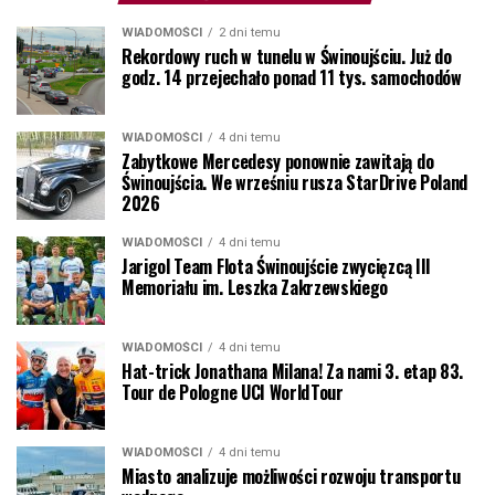
WIADOMOŚCI
2 dni temu
Rekordowy ruch w tunelu w Świnoujściu. Już do
godz. 14 przejechało ponad 11 tys. samochodów
WIADOMOŚCI
4 dni temu
Zabytkowe Mercedesy ponownie zawitają do
Świnoujścia. We wrześniu rusza StarDrive Poland
2026
WIADOMOŚCI
4 dni temu
Jarigol Team Flota Świnoujście zwycięzcą III
Memoriału im. Leszka Zakrzewskiego
WIADOMOŚCI
4 dni temu
Hat-trick Jonathana Milana! Za nami 3. etap 83.
Tour de Pologne UCI WorldTour
WIADOMOŚCI
4 dni temu
Miasto analizuje możliwości rozwoju transportu