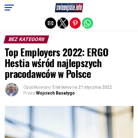
Exit mobile version
BEZ KATEGORII
Top Employers 2022: ERGO
Hestia wśród najlepszych
pracodawców w Polsce
Opublikowano
5 lat temu
na
21 stycznia 2022
Przez
Wojciech Basałygo