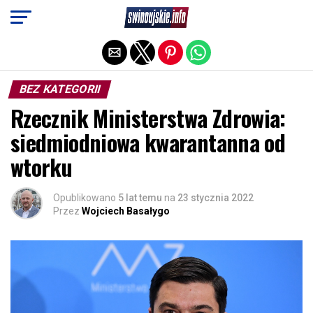
Exit mobile version
BEZ KATEGORII
Rzecznik Ministerstwa Zdrowia:
siedmiodniowa kwarantanna od
wtorku
Opublikowano
5 lat temu
na
23 stycznia 2022
Przez
Wojciech Basałygo