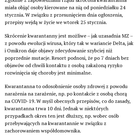
Zgodnie z zapowiedziami rządu skrócona kwarantanna
miała objąć osoby kierowane na nią od poniedziałku 24
stycznia. W związku z przesunięciem dnia ogłoszenia,
przepisy wejdą w życie we wtorek 25 stycznia.
Skrócenie kwarantanny jest możliwe – jak uzasadnia MZ –
z powodu ewolucji wirusa, który tak w wariancie Delta, jak
i Omikron daje objawy zdecydowanie szybciej niż
poprzednie mutacje. Resort podnosi, że po 7 dniach bez
objawów od chwili kontaktu z osobą zakażoną ryzyko
rozwinięcia się choroby jest minimalne.
Kwarantanna to odosobnienie osoby zdrowej z powodu
narażenia na zarażenie, np. po kontakcie z osobą chorą
na COVID-19. W myśl obecnych przepisów, co do zasady,
kwarantanna trwa 10 dni. Jednak w niektórych
przypadkach okres ten jest dłuższy, np. wobec osób
przebywających na kwarantannie w związku z
zachorowaniem współdomownika.