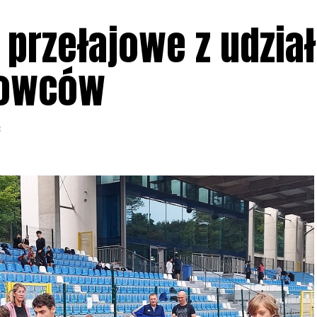
 przełajowe z udzia
towców
3