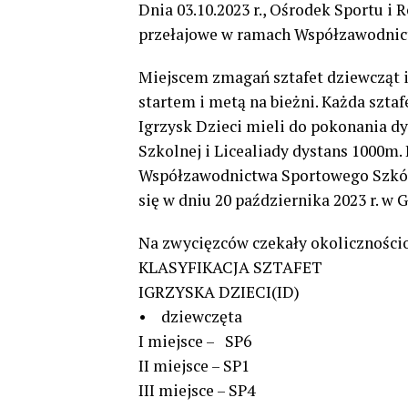
Dnia 03.10.2023 r., Ośrodek Sportu i 
przełajowe w ramach Współzawodnic
Miejscem zmagań sztafet dziewcząt i
startem i metą na bieżni. Każda szta
Igrzysk Dzieci mieli do pokonania dy
Szkolnej i Licealiady dystans 1000m.
Współzawodnictwa Sportowego Szkół 
się w dniu 20 października 2023 r. w G
Na zwycięzców czekały okolicznościo
KLASYFIKACJA SZTAFET
IGRZYSKA DZIECI(ID)
• dziewczęta
I miejsce – SP6
II miejsce – SP1
III miejsce – SP4