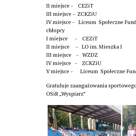
II miejsce – CEZiT
III miejsce – ZCKZiU
IV miejsce – Liceum Społeczne Fun
chłopcy
I miejsce – CEZiT
II miejsce – LO im. Mieszka I
III miejsce – WZDZ
IV miejsce – ZCKZiU
V miejsce – Liceum Społeczne Fu
Gratuluje zaangażowania sportoweg
OSiR „Wyspiarz”