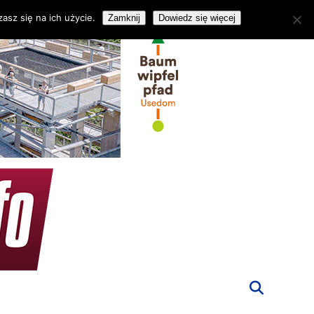
asz się na ich użycie.
Zamknij
Dowiedz się więcej