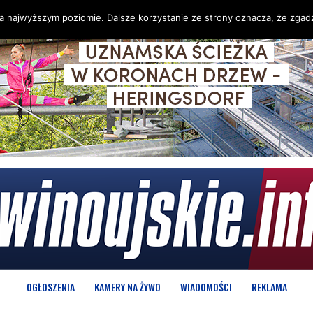
na najwyższym poziomie. Dalsze korzystanie ze strony oznacza, że zgadz
OGŁOSZENIA
KAMERY NA ŻYWO
WIADOMOŚCI
REKLAMA