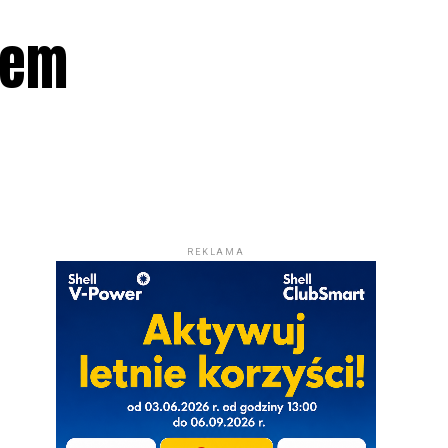
łem
REKLAMA