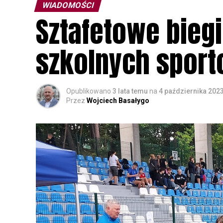
WIADOMOŚCI
Sztafetowe biegi
szkolnych spor
Opublikowano
3 lata temu
na
4 października 202
Przez
Wojciech Basałygo