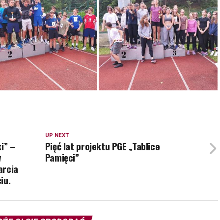
UP NEXT
i” –
Pięć lat projektu PGE „Tablice
w
Pamięci”
arcia
iu.