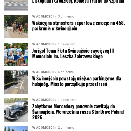
Listopada i Grodzkiej. Kobieta trafiła do szpitala
WIADOMOŚCI
3 dni temu
Wakacyjna atmosfera i sportowe emocje na 458.
parkrunie w Świnoujściu
WIADOMOŚCI
1 dzień temu
Jarigol Team Flota Świnoujście zwycięzcą III
Memoriału im. Leszka Zakrzewskiego
WIADOMOŚCI
4 dni temu
W Świnoujściu powstają miejsca parkingowe dla
hulajnóg. Miasto porządkuje przestrzeń
WIADOMOŚCI
1 dzień temu
Zabytkowe Mercedesy ponownie zawitają do
Świnoujścia. We wrześniu rusza StarDrive Poland
2026
WIADOMOŚCI
2 dni temu