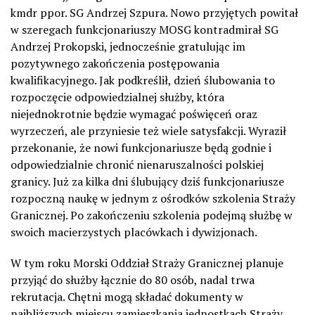
kmdr ppor. SG Andrzej Szpura. Nowo przyjętych powitał
w szeregach funkcjonariuszy MOSG kontradmirał SG
Andrzej Prokopski, jednocześnie gratulując im
pozytywnego zakończenia postępowania
kwalifikacyjnego. Jak podkreślił, dzień ślubowania to
rozpoczęcie odpowiedzialnej służby, która
niejednokrotnie będzie wymagać poświęceń oraz
wyrzeczeń, ale przyniesie też wiele satysfakcji. Wyraził
przekonanie, że nowi funkcjonariusze będą godnie i
odpowiedzialnie chronić nienaruszalności polskiej
granicy. Już za kilka dni ślubujący dziś funkcjonariusze
rozpoczną naukę w jednym z ośrodków szkolenia Straży
Granicznej. Po zakończeniu szkolenia podejmą służbę w
swoich macierzystych placówkach i dywizjonach.
W tym roku Morski Oddział Straży Granicznej planuje
przyjąć do służby łącznie do 80 osób, nadal trwa
rekrutacja. Chętni mogą składać dokumenty w
najbliższych miejscu zamieszkania jednostkach Straży