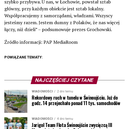
szybko przybywa. U nas, w Łochowie, powstał sztab
główny, przy każdym obiekcie jest sztab lokalny.
Współpracujemy z samorządami, władzami. Wszyscy
jesteśmy razem. Jestem dumny z Polaków, że nas więcej
łączy, niż dzieli” – podsumowuje prezes Grochowski.
Źródło informacji: PAP MediaRoom
POWIĄZANE TEMATY:
NAJCZĘŚCIEJ CZYTANE
WIADOMOŚCI
2 dni temu
Rekordowy ruch w tunelu w Świnoujściu. Już do
godz. 14 przejechało ponad 11 tys. samochodów
WIADOMOŚCI
4 dni temu
Jarigol Team Flota Świnoujście zwycięzcą III