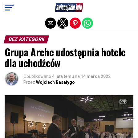
Exit mobile version
BEZ KATEGORII
Grupa Arche udostępnia hotele
dla uchodźców
Opublikowano
4 lata temu
na
14 marca 2022
Przez
Wojciech Basałygo