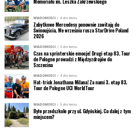
Memoriału im. Leszka Zakrzewskiego
WIADOMOŚCI
4 dni temu
Zabytkowe Mercedesy ponownie zawitają do
Świnoujścia. We wrześniu rusza StarDrive Poland
2026
WIADOMOŚCI
5 dni temu
Czas na sprinterskie emocje! Drugi etap 83. Tour
de Pologne prowadzi z Międzyzdrojów do
Szczecina
WIADOMOŚCI
4 dni temu
Hat-trick Jonathana Milana! Za nami 3. etap 83.
Tour de Pologne UCI WorldTour
WIADOMOŚCI
5 dni temu
Byłe przedszkole przy ul. Gdyńskiej. Co dalej z tym
miejscem?