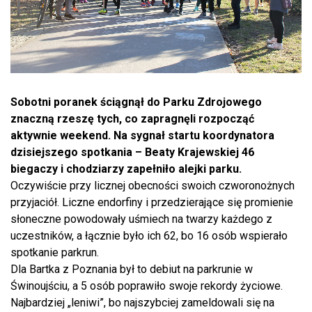
Sobotni poranek ściągnął do Parku Zdrojowego
znaczną rzeszę tych, co zapragnęli rozpocząć
aktywnie weekend. Na sygnał startu koordynatora
dzisiejszego spotkania – Beaty Krajewskiej 46
biegaczy i chodziarzy zapełniło alejki parku.
Oczywiście przy licznej obecności swoich czworonożnych
przyjaciół. Liczne endorfiny i przedzierające się promienie
słoneczne powodowały uśmiech na twarzy każdego z
uczestników, a łącznie było ich 62, bo 16 osób wspierało
spotkanie parkrun.
Dla Bartka z Poznania był to debiut na parkrunie w
Świnoujściu, a 5 osób poprawiło swoje rekordy życiowe.
Najbardziej „leniwi”, bo najszybciej zameldowali się na