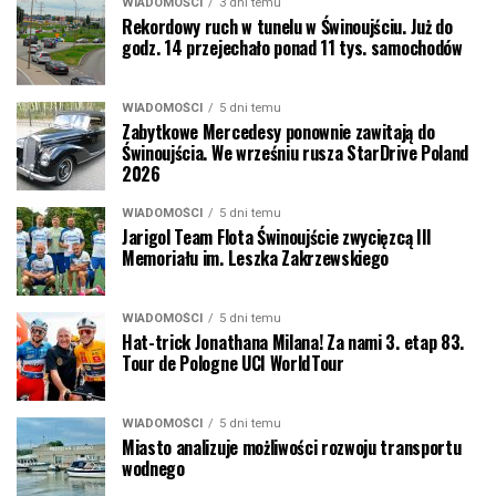
WIADOMOŚCI
3 dni temu
Rekordowy ruch w tunelu w Świnoujściu. Już do
godz. 14 przejechało ponad 11 tys. samochodów
WIADOMOŚCI
5 dni temu
Zabytkowe Mercedesy ponownie zawitają do
Świnoujścia. We wrześniu rusza StarDrive Poland
2026
WIADOMOŚCI
5 dni temu
Jarigol Team Flota Świnoujście zwycięzcą III
Memoriału im. Leszka Zakrzewskiego
WIADOMOŚCI
5 dni temu
Hat-trick Jonathana Milana! Za nami 3. etap 83.
Tour de Pologne UCI WorldTour
WIADOMOŚCI
5 dni temu
Miasto analizuje możliwości rozwoju transportu
wodnego