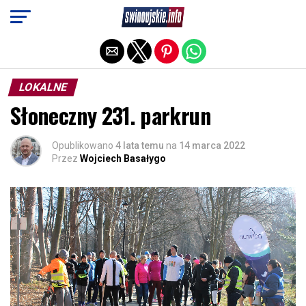
Exit mobile version
LOKALNE
Słoneczny 231. parkrun
Opublikowano
4 lata temu
na
14 marca 2022
Przez
Wojciech Basałygo