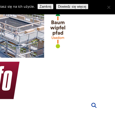
asz się na ich użycie.
Zamknij
Dowiedz się więcej