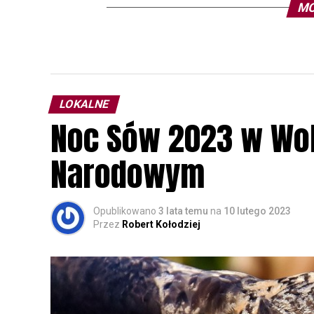
MO
LOKALNE
Noc Sów 2023 w Wo
Narodowym
Opublikowano
3 lata temu
na
10 lutego 2023
Przez
Robert Kołodziej