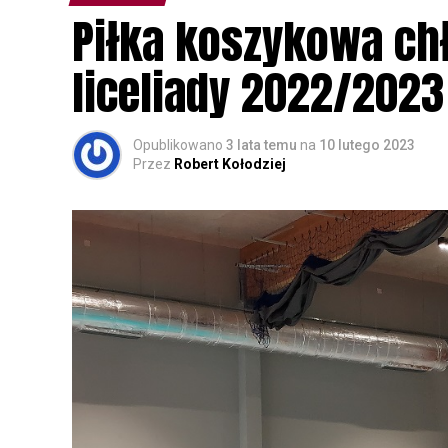
Wszystkich uczestników zapraszamy do ud
Piłka koszykowa c
rozpoznawanie głosów sów i wymianę dośw
zapisy.
liceliady 2022/2023
Opublikowano
3 lata temu
na
10 lutego 2023
Przez
Robert Kołodziej