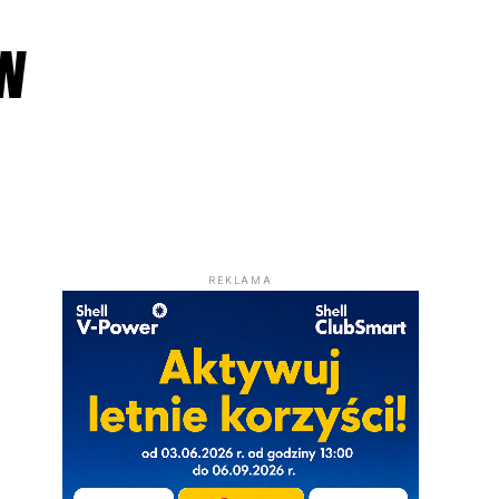
 w
REKLAMA