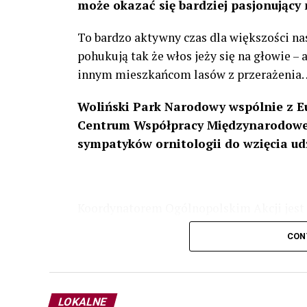
może okazać się bardziej pasjonujący 
To bardzo aktywny czas dla większości na
pohukują tak że włos jeży się na głowie –
innym mieszkańcom lasów z przerażenia
Woliński Park Narodowy wspólnie z E
Centrum Współpracy Międzynarodowej
sympatyków ornitologii do wzięcia ud
Koordynatorem Ogólnopolskim Akcji jest 
odbędzie się w dniach
24 i 25 lutego 202
CON
plakacie. W programie m. in. prelekcja o b
przyrodnicze o sowach, nasłuchiwania só
parku.
LOKALNE