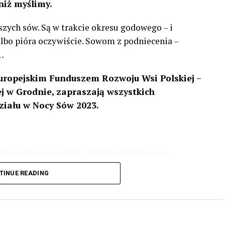
niż myślimy.
szych sów. Są w trakcie okresu godowego – i
 albo pióra oczywiście. Sowom z podniecenia –
…
uropejskim Funduszem Rozwoju Wsi Polskiej –
 w Grodnie, zapraszają wszystkich
ziału w Nocy Sów 2023.
Stowarzyszenie Ptaki Polskie. Wydarzenie
3 r
. wg harmonogramu przedstawionego na
TINUE READING
iologii i zwyczajach sów, wystawy, quizy
w w terenie – w wybranych punktach terenowych