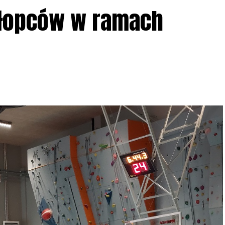
ziału w Akcji, włączenia się w aktywne
hłopców w ramach
iadczeń przy grillu.
Na wydarzenie obowiązują