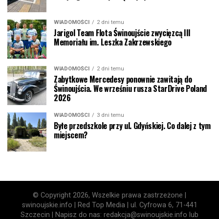
WIADOMOŚCI
2 dni temu
Jarigol Team Flota Świnoujście zwycięzcą III
Memoriału im. Leszka Zakrzewskiego
WIADOMOŚCI
2 dni temu
Zabytkowe Mercedesy ponownie zawitają do
Świnoujścia. We wrześniu rusza StarDrive Poland
2026
WIADOMOŚCI
3 dni temu
Byłe przedszkole przy ul. Gdyńskiej. Co dalej z tym
miejscem?
© Copyright 2026, Wszelkie prawa zastrzeżone |
swinoujskie.info | Red Top Media | ul. Cyfrowa 6, 71-441
Szczecin | Napisz do nas: redakcja@swinoujskie.info lub