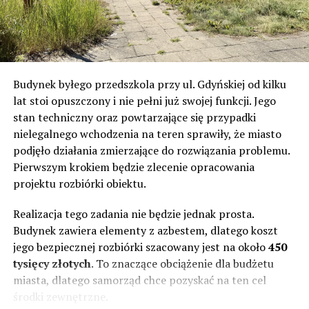
najaktywniejszego LOTTO, zakładając niebieską koszulkę
lidera.
–
Na początku musieliśmy włożyć mnóstwo sił, żeby
zbudować przewagę i utrzymać tempo przed
Budynek byłego przedszkola przy ul. Gdyńskiej od kilku
rozpędzonym peletonem. Cieszę się, że udało się wygrać
lat stoi opuszczony i nie pełni już swojej funkcji. Jego
lotny finisz w Goleniowie i zdobyć cenne punkty. Dziś
stan techniczny oraz powtarzające się przypadki
czułem się naprawdę dobrze, a niebieska koszulka lidera
nielegalnego wchodzenia na teren sprawiły, że miasto
klasyfikacji najaktywniejszego to dla mnie i całej
podjęło działania zmierzające do rozwiązania problemu.
reprezentacji ogromna nagroda za walkę na trasie
–
Pierwszym krokiem będzie zlecenie opracowania
podsumował swój występ Radosław Frątczak.
projektu rozbiórki obiektu.
Kontrola peletonu i finiszowa batalia w Szczecinie
Realizacja tego zadania nie będzie jednak prosta.
Pędząca główna grupa nie dała jednak ucieczce szans na
Budynek zawiera elementy z azbestem, dlatego koszt
dojechanie do mety. Na 28 kilometrów przed kreską
jego bezpiecznej rozbiórki szacowany jest na około
450
przewaga odjazdu spadła do 25 sekund, a wkrótce
tysięcy złotych
. To znaczące obciążenie dla budżetu
potem z czołówki zaczął odpadać Frątczak, a chwilę
miasta, dlatego samorząd chce pozyskać na ten cel
później Schiffer. Na 21 kilometrów przed metą akcja
środki zewnętrzne.