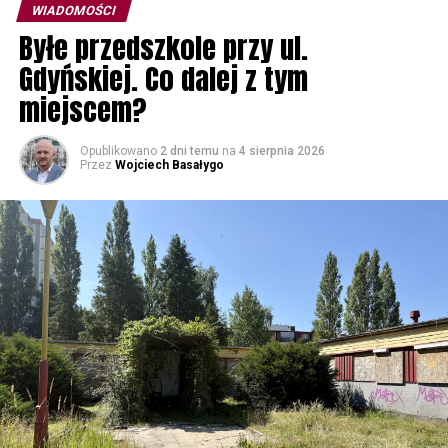
WIADOMOŚCI
Byłe przedszkole przy ul.
Gdyńskiej. Co dalej z tym
miejscem?
Opublikowano
2 dni temu
na
4 sierpnia 2026
Przez
Wojciech Basałygo
Uciekinierzy wypracowali niespełna minutę przewagi,
staczając widowiskową walkę na premiach. Znakomicie
zaprezentował się reprezentant Polski Radosław
Frątczak, który wygrał trzy Lotne Premie LOTTO,
zdobywając cenne punkty oraz sekundy bonifikaty.
Dzięki temu Polak objął prowadzenie w klasyfikacji