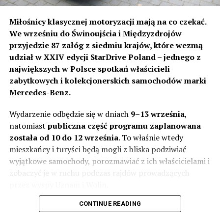
Miłośnicy klasycznej motoryzacji mają na co czekać.
We wrześniu do Świnoujścia i Międzyzdrojów
przyjedzie 87 załóg z siedmiu krajów, które wezmą
udział w XXIV edycji StarDrive Poland – jednego z
największych w Polsce spotkań właścicieli
zabytkowych i kolekcjonerskich samochodów marki
Mercedes-Benz.
Wydarzenie odbędzie się w dniach
9–13 września
,
natomiast
publiczna część programu zaplanowana
została od 10 do 12 września
. To właśnie wtedy
mieszkańcy i turyści będą mogli z bliska podziwiać
wyjątkowe samochody, porozmawiać z ich właścicielami i
zobaczyć je w ruchu podczas rajdów prowadzących
przez wyspy Uznam i Wolin.
CONTINUE READING
Na liście uczestników znalazło się
87 załóg i 190 osób
,
w tym
22 dzieci i młodych uczestników
, co podkreśla