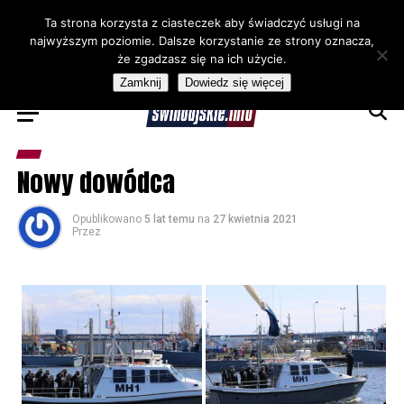
Ta strona korzysta z ciasteczek aby świadczyć usługi na
najwyższym poziomie. Dalsze korzystanie ze strony oznacza,
że zgadzasz się na ich użycie.
Zamknij
Dowiedz się więcej
Nowy dowódca
Opublikowano
5 lat temu
na
27 kwietnia 2021
Przez