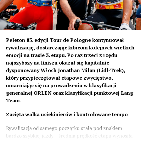
Na drugim biegunie znajdą się najmłodsze klasyczne
Mercedesy wyprodukowane w 2000 roku. Dzięki temu
Peleton 83. edycji Tour de Pologne kontynuował
uczestnicy i widzowie będą mogli prześledzić blisko
70
rywalizację, dostarczając kibicom kolejnych wielkich
lat historii motoryzacji
spod znaku trójramiennej
emocji na trasie 3. etapu. Po raz trzeci z rzędu
gwiazdy.
najszybszy na finiszu okazał się kapitalnie
dysponowany Włoch Jonathan Milan (Lidl-Trek),
Organizatorzy zwracają uwagę na wyjątkowo liczną
który przypieczętował etapowe zwycięstwo,
reprezentację trzech kultowych serii –
W124, R107
umacniając się na prowadzeniu w klasyfikacji
oraz W111
. Każdy z tych modeli pojawi się w ośmiu
generalnej ORLEN oraz klasyfikacji punktowej Lang
egzemplarzach. Ze względu na dużą liczbę samochodów
Team.
serii W124 planowane jest nawet utworzenie dla nich
odrębnej klasyfikacji rajdowej.
Zacięta walka uciekinierów i kontrolowane tempo
Nie zabraknie również premier. Aż
19 samochodów
Rywalizacja od samego początku stała pod znakiem
zostanie zaprezentowanych podczas StarDrive Poland
bardzo szybkiej jazdy – średnia prędkość etapu wynosiła