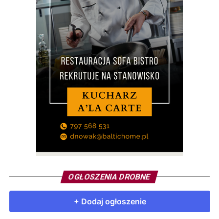
Daniel Skerl (Bahrain – Victorious)
Simon Dehairs (Alpecin-Premier Tech)
Maikel Zijlaard (Tudor Pro Cycling Team)
Sakarias Koller Løland (Uno-X Mobility)
Marceli Bogusławski (Reprezentacja Polski)
Jordi Meeus (Red Bull – BORA – hansgrohe)
Liderzy klasyfikacji po 2. etapie:
Klasyfikacja Generalna ORLEN (żółta koszulka):
Jonathan Milan (Lidl-Trek)
Klasyfikacja Punktowa Lang Team (biała
koszulka):
Jonathan Milan (Lidl-Trek)
OGŁOSZENIA DROBNE
Klasyfikacja Górska PZU (biała koszulka w
niebieskie grochy):
Dries De Bondt (Team Jayco
AlUla)