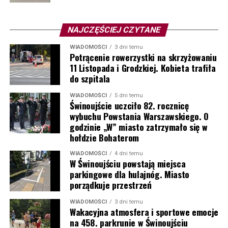
NAJCZĘŚCIEJ CZYTANE
WIADOMOŚCI
3 dni temu
Potrącenie rowerzystki na skrzyżowaniu
11 Listopada i Grodzkiej. Kobieta trafiła
do szpitala
WIADOMOŚCI
5 dni temu
Świnoujście uczciło 82. rocznicę
wybuchu Powstania Warszawskiego. O
godzinie „W” miasto zatrzymało się w
hołdzie Bohaterom
WIADOMOŚCI
4 dni temu
W Świnoujściu powstają miejsca
parkingowe dla hulajnóg. Miasto
porządkuje przestrzeń
WIADOMOŚCI
3 dni temu
Wakacyjna atmosfera i sportowe emocje
na 458. parkrunie w Świnoujściu