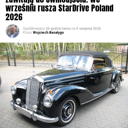
wrześniu rusza StarDrive Poland
2026
Opublikowano
20 godzin temu
na
5 sierpnia 2026
Przez
Wojciech Basałygo