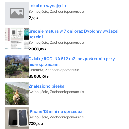
Klasyfikacja Najaktywniejszego LOTTO
(niebieska koszulka):
Radosław Frątczak
(Reprezentacja Polski)
Klasyfikacja Drużynowa DECATHLON:
Alpecin-
Premier Tech
Premia ORLEN VITAY Najlepszy Polski
Zawodnik 2. etapu
:
Marceli Bogusławski
(Reprezentacja Polski) – 9. miejsce
Przed peletonem kolejne wyzwania na trasie 83. Tour de
Pologne. Rywalizacja nabiera tempa, a kolarze zmierzają
w stronę kolejnych etapów prowadzących na południe
Polski.