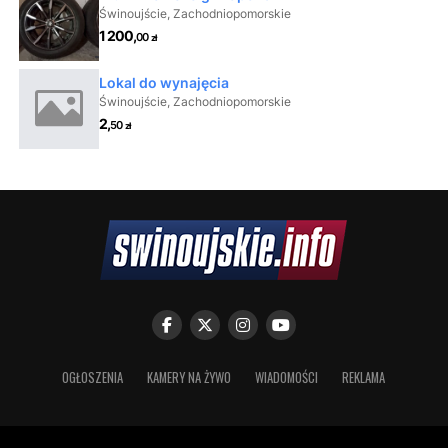
OGŁOSZENIA
KAMERY NA ŻYWO
WIADOMOŚCI
REKLAMA