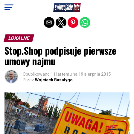
Exit mobile version
LOKALNE
Stop.Shop podpisuje pierwsze
umowy najmu
Opublikowano
11 lat temu
na
19 sierpnia 2015
Przez
Wojciech Basałygo