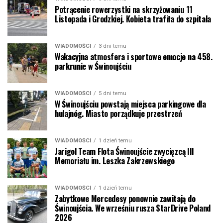
Potrącenie rowerzystki na skrzyżowaniu 11
Listopada i Grodzkiej. Kobieta trafiła do szpitala
WIADOMOŚCI
3 dni temu
Wakacyjna atmosfera i sportowe emocje na 458.
parkrunie w Świnoujściu
WIADOMOŚCI
5 dni temu
W Świnoujściu powstają miejsca parkingowe dla
hulajnóg. Miasto porządkuje przestrzeń
WIADOMOŚCI
1 dzień temu
Jarigol Team Flota Świnoujście zwycięzcą III
Memoriału im. Leszka Zakrzewskiego
WIADOMOŚCI
1 dzień temu
Zabytkowe Mercedesy ponownie zawitają do
Świnoujścia. We wrześniu rusza StarDrive Poland
2026