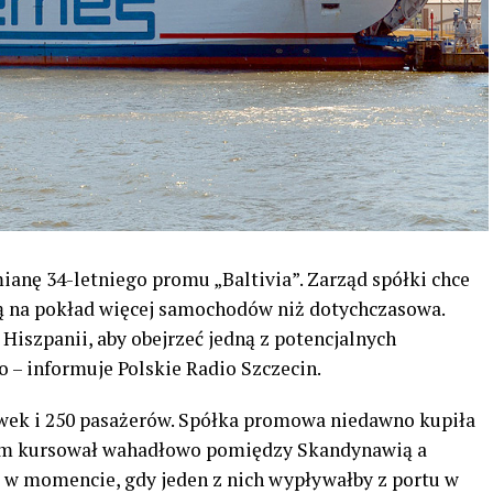
anę 34-letniego promu „Baltivia”. Zarząd spółki chce
ą na pokład więcej samochodów niż dotychczasowa.
 Hiszpanii, aby obejrzeć jedną z potencjalnych
o – informuje Polskie Radio Szczecin.
rówek i 250 pasażerów. Spółka promowa niedawno kupiła
prom kursował wahadłowo pomiędzy Skandynawią a
e w momencie, gdy jeden z nich wypływałby z portu w