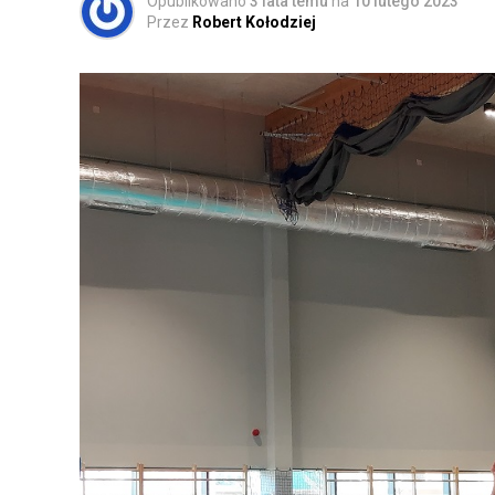
Opublikowano
3 lata temu
na
10 lutego 2023
Przez
Robert Kołodziej