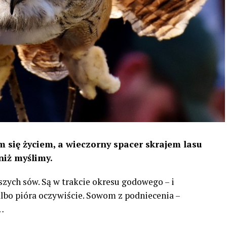
 się życiem, a wieczorny spacer skrajem lasu
niż myślimy.
szych sów. Są w trakcie okresu godowego – i
 albo pióra oczywiście. Sowom z podniecenia –
…