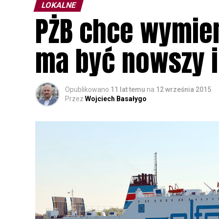
LOKALNE
PŻB chce wymieni
ma być nowszy i
Opublikowano
11 lat temu
na
12 września 2015
Przez
Wojciech Basałygo