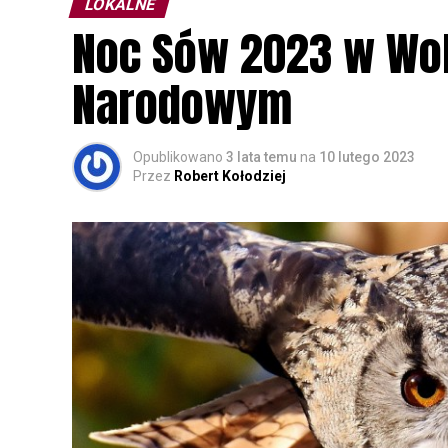
LOKALNE
Noc Sów 2023 w Wo
Narodowym
Opublikowano
3 lata temu
na
10 lutego 2023
Przez
Robert Kołodziej