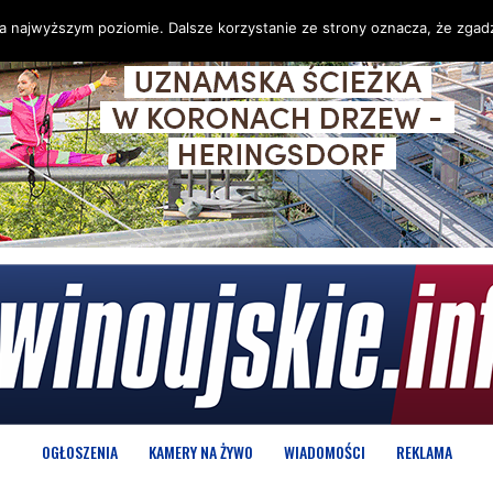
na najwyższym poziomie. Dalsze korzystanie ze strony oznacza, że zgadz
OGŁOSZENIA
KAMERY NA ŻYWO
WIADOMOŚCI
REKLAMA