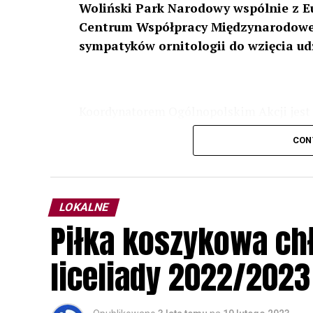
Woliński Park Narodowy wspólnie z E
Centrum Współpracy Międzynarodowej
sympatyków ornitologii do wzięcia ud
Koordynatorem Ogólnopolskim Akcji jest 
odbędzie się w dniach
24 i 25 lutego 202
CON
plakacie. W programie m. in. prelekcja o b
przyrodnicze o sowach, nasłuchiwania só
parku.
LOKALNE
Wszystkich uczestników zapraszamy do ud
Piłka koszykowa c
rozpoznawanie głosów sów i wymianę dośw
zapisy.
liceliady 2022/2023