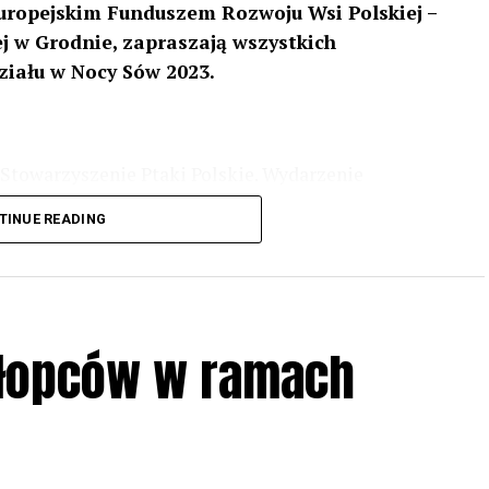
uropejskim Funduszem Rozwoju Wsi Polskiej –
 w Grodnie, zapraszają wszystkich
ziału w Nocy Sów 2023.
Stowarzyszenie Ptaki Polskie. Wydarzenie
3 r
. wg harmonogramu przedstawionego na
TINUE READING
iologii i zwyczajach sów, wystawy, quizy
w w terenie – w wybranych punktach terenowych
ziału w Akcji, włączenia się w aktywne
hłopców w ramach
iadczeń przy grillu.
Na wydarzenie obowiązują