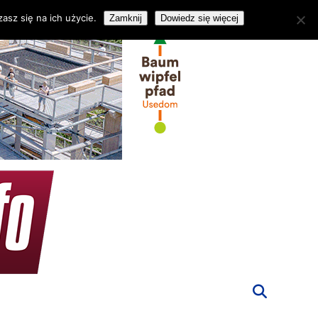
asz się na ich użycie.
Zamknij
Dowiedz się więcej