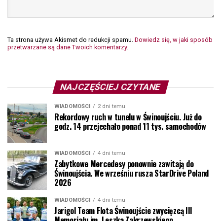
Ta strona używa Akismet do redukcji spamu.
Dowiedz się, w jaki sposób
przetwarzane są dane Twoich komentarzy.
NAJCZĘŚCIEJ CZYTANE
WIADOMOŚCI
2 dni temu
Rekordowy ruch w tunelu w Świnoujściu. Już do
godz. 14 przejechało ponad 11 tys. samochodów
WIADOMOŚCI
4 dni temu
Zabytkowe Mercedesy ponownie zawitają do
Świnoujścia. We wrześniu rusza StarDrive Poland
2026
WIADOMOŚCI
4 dni temu
Jarigol Team Flota Świnoujście zwycięzcą III
Memoriału im. Leszka Zakrzewskiego