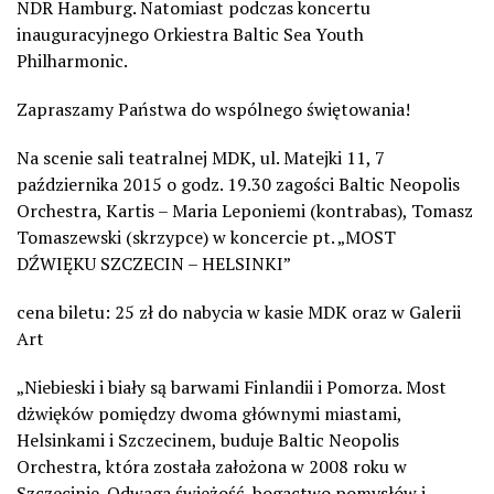
NDR Hamburg. Natomiast podczas koncertu
inauguracyjnego Orkiestra Baltic Sea Youth
Philharmonic.
Zapraszamy Państwa do wspólnego świętowania!
Na scenie sali teatralnej MDK, ul. Matejki 11, 7
października 2015 o godz. 19.30 zagości Baltic Neopolis
Orchestra, Kartis – Maria Leponiemi (kontrabas), Tomasz
Tomaszewski (skrzypce) w koncercie pt. „MOST
DŹWIĘKU SZCZECIN – HELSINKI”
cena biletu: 25 zł do nabycia w kasie MDK oraz w Galerii
Art
„Niebieski i biały są barwami Finlandii i Pomorza. Most
dżwięków pomiędzy dwoma głównymi miastami,
Helsinkami i Szczecinem, buduje Baltic Neopolis
Orchestra, która została założona w 2008 roku w
Szczecinie. Odwaga świeżość, bogactwo pomysłów i