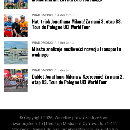
WIADOMOŚCI
4 dni temu
Hat-trick Jonathana Milana! Za nami 3. etap 83.
Tour de Pologne UCI WorldTour
WIADOMOŚCI
4 dni temu
Miasto analizuje możliwości rozwoju transportu
wodnego
WIADOMOŚCI
5 dni temu
Dublet Jonathana Milana w Szczecinie! Za nami 2.
etap 83. Tour de Pologne UCI WorldTour
© Copyright 2026, Wszelkie prawa zastrzeżone |
swinoujskie.info | Red Top Media | ul. Cyfrowa 6, 71-441
Szczecin | Napisz do nas: redakcja@swinoujskie.info lub