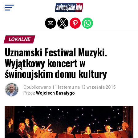
Exit mobile version
LOKALNE
Uznamski Festiwal Muzyki.
Wyjątkowy koncert w
świnoujskim domu kultury
Opublikowano
11 lat temu
na
13 września 2015
Przez
Wojciech Basałygo