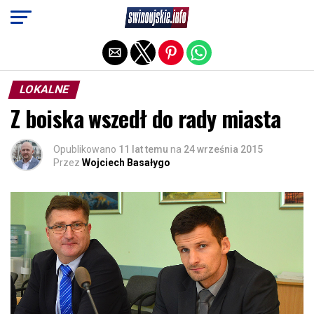
Exit mobile version
LOKALNE
Z boiska wszedł do rady miasta
Opublikowano
11 lat temu
na
24 września 2015
Przez
Wojciech Basałygo