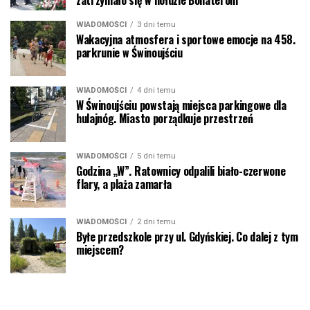
zatrzymało się w hołdzie Bohaterom
WIADOMOŚCI
3 dni temu
Wakacyjna atmosfera i sportowe emocje na 458.
parkrunie w Świnoujściu
WIADOMOŚCI
4 dni temu
W Świnoujściu powstają miejsca parkingowe dla
hulajnóg. Miasto porządkuje przestrzeń
WIADOMOŚCI
5 dni temu
Godzina „W”. Ratownicy odpalili biało-czerwone
flary, a plaża zamarła
WIADOMOŚCI
2 dni temu
Byłe przedszkole przy ul. Gdyńskiej. Co dalej z tym
miejscem?