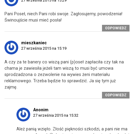
27 września 2015 na 15:29
Pani Poseł, niech Pani robi swoje. Zagłosujemy, powodzenia!
Świnoujście musi mieć posła!
ODPOWIEDZ
mieszkaniec
27 września 2015 na 15:19
A czy za te banery co wiszą pani (p)oseł zapłaciła czy tak na
chama je zawiesiła jeżeli tam wiszą to musi być umowa
sprodzadzona o zezwolenie na wywies żeni materiału
reklamowego. Trzeba będzie to sprawdzić. Ja się tym już
zajmę.
ODPOWIEDZ
Anonim
27 września 2015 na 15:32
Ależ panią wzięło. Złość piękności szkodzi, a pani nie ma