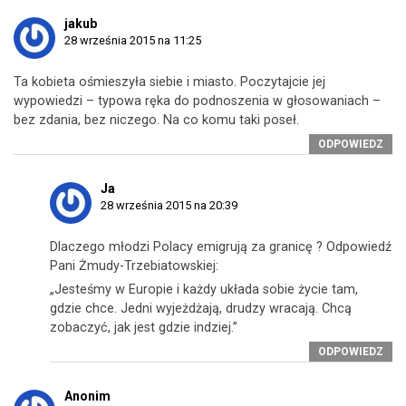
jakub
28 września 2015 na 11:25
Ta kobieta ośmieszyła siebie i miasto. Poczytajcie jej
wypowiedzi – typowa ręka do podnoszenia w głosowaniach –
bez zdania, bez niczego. Na co komu taki poseł.
ODPOWIEDZ
Ja
28 września 2015 na 20:39
Dlaczego młodzi Polacy emigrują za granicę ? Odpowiedź
Pani Żmudy-Trzebiatowskiej:
„Jesteśmy w Europie i każdy układa sobie życie tam,
gdzie chce. Jedni wyjeżdżają, drudzy wracają. Chcą
zobaczyć, jak jest gdzie indziej.”
ODPOWIEDZ
Anonim