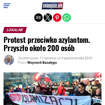
Exit mobile version
LOKALNE
Protest przeciwko azylantom.
Przyszło około 200 osób
Opublikowano
11 lat temu
na
4 października 2015
Przez
Wojciech Basałygo