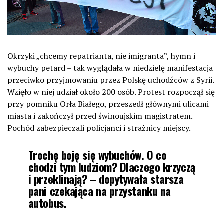
Okrzyki „chcemy repatrianta, nie imigranta”, hymn i
wybuchy petard – tak wyglądała w niedzielę manifestacja
przeciwko przyjmowaniu przez Polskę uchodźców z Syrii.
Wzięło w niej udział około 200 osób. Protest rozpoczął się
przy pomniku Orła Białego, przeszedł głównymi ulicami
miasta i zakończył przed świnoujskim magistratem.
Pochód zabezpieczali policjanci i strażnicy miejscy.
Trochę boję się wybuchów. O co
chodzi tym ludziom? Dlaczego krzyczą
i przeklinają? – dopytywała starsza
pani czekająca na przystanku na
autobus.