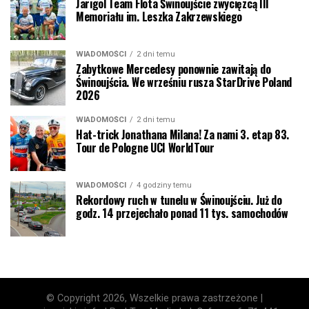
Jarigol Team Flota Świnoujście zwycięzcą III
Memoriału im. Leszka Zakrzewskiego
WIADOMOŚCI
2 dni temu
Zabytkowe Mercedesy ponownie zawitają do
Świnoujścia. We wrześniu rusza StarDrive Poland
2026
WIADOMOŚCI
2 dni temu
Hat-trick Jonathana Milana! Za nami 3. etap 83.
Tour de Pologne UCI WorldTour
WIADOMOŚCI
4 godziny temu
Rekordowy ruch w tunelu w Świnoujściu. Już do
godz. 14 przejechało ponad 11 tys. samochodów
© Copyright 2026, Wszelkie prawa zastrzeżone |