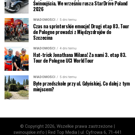
Świnoujścia. We wrześniu rusza StarDrive Poland
2026
WIADOMOŚCI
5 dni temu
Czas na sprinterskie emocje! Drugi etap 83. Tour
de Pologne prowadzi z Międzyzdrojów do
Szczecina
WIADOMOŚCI
4 dni temu
Hat-trick Jonathana Milana! Za nami 3. etap 83.
Tour de Pologne UCI WorldTour
WIADOMOŚCI
5 dni temu
Byłe przedszkole przy ul. Gdyńskiej. Co dalej z tym
miejscem?
© Copyright 2026, Wszelkie prawa zastrzeżone |
swinoujskie.info | Red Top Media | ul. Cyfrowa 6, 71-441