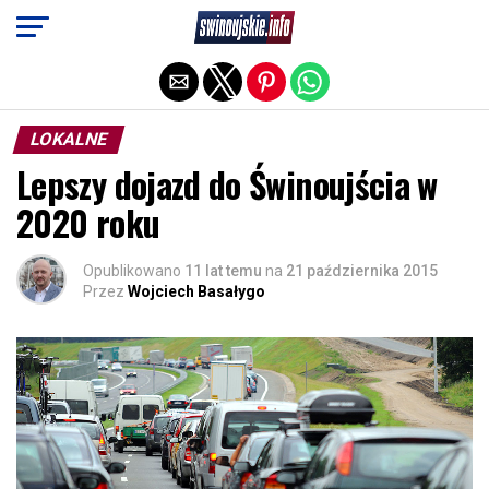
Exit mobile version
LOKALNE
Lepszy dojazd do Świnoujścia w
2020 roku
Opublikowano
11 lat temu
na
21 października 2015
Przez
Wojciech Basałygo