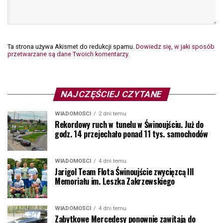
Ta strona używa Akismet do redukcji spamu.
Dowiedz się, w jaki sposób
przetwarzane są dane Twoich komentarzy.
NAJCZĘŚCIEJ CZYTANE
WIADOMOŚCI
2 dni temu
Rekordowy ruch w tunelu w Świnoujściu. Już do
godz. 14 przejechało ponad 11 tys. samochodów
WIADOMOŚCI
4 dni temu
Jarigol Team Flota Świnoujście zwycięzcą III
Memoriału im. Leszka Zakrzewskiego
WIADOMOŚCI
4 dni temu
Zabytkowe Mercedesy ponownie zawitają do