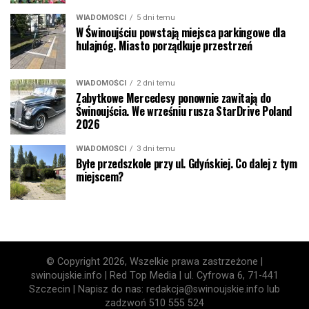
WIADOMOŚCI
5 dni temu
W Świnoujściu powstają miejsca parkingowe dla
hulajnóg. Miasto porządkuje przestrzeń
WIADOMOŚCI
2 dni temu
Zabytkowe Mercedesy ponownie zawitają do
Świnoujścia. We wrześniu rusza StarDrive Poland
2026
WIADOMOŚCI
3 dni temu
Byłe przedszkole przy ul. Gdyńskiej. Co dalej z tym
miejscem?
© Copyright 2026, Wszelkie prawa zastrzeżone |
swinoujskie.info | Red Top Media | ul. Cyfrowa 6, 71-441
Szczecin | Napisz do nas: redakcja@swinoujskie.info lub
zadzwoń 510 555 524