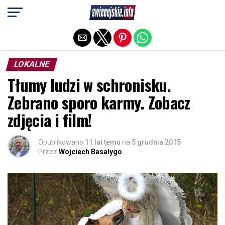
Exit mobile version
LOKALNE
Tłumy ludzi w schronisku.
Zebrano sporo karmy. Zobacz
zdjęcia i film!
Opublikowano
11 lat temu
na
5 grudnia 2015
Przez
Wojciech Basałygo