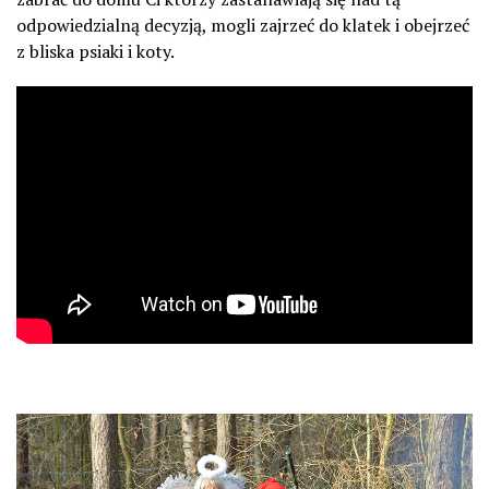
odpowiedzialną decyzją, mogli zajrzeć do klatek i obejrzeć
z bliska psiaki i koty.