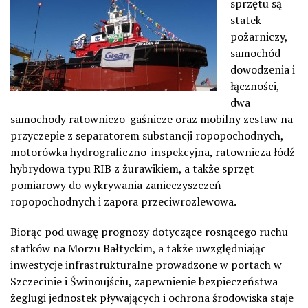
sprzętu są
statek
pożarniczy,
samochód
dowodzenia i
łączności,
dwa
samochody ratowniczo-gaśnicze oraz mobilny zestaw na
przyczepie z separatorem substancji ropopochodnych,
motorówka hydrograficzno-inspekcyjna, ratownicza łódź
hybrydowa typu RIB z żurawikiem, a także sprzęt
pomiarowy do wykrywania zanieczyszczeń
ropopochodnych i zapora przeciwrozlewowa.
Biorąc pod uwagę prognozy dotyczące rosnącego ruchu
statków na Morzu Bałtyckim, a także uwzględniając
inwestycje infrastrukturalne prowadzone w portach w
Szczecinie i Świnoujściu, zapewnienie bezpieczeństwa
żeglugi jednostek pływających i ochrona środowiska staje