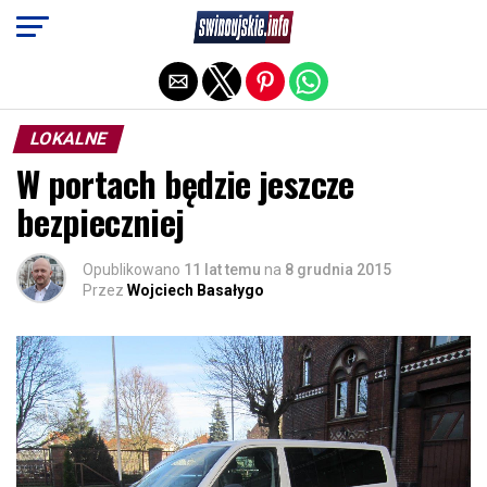
Exit mobile version
LOKALNE
W portach będzie jeszcze
bezpieczniej
Opublikowano
11 lat temu
na
8 grudnia 2015
Przez
Wojciech Basałygo