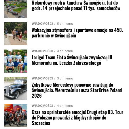
Rekordowy ruch w tunelu w Świnoujściu. Już do
godz. 14 przejechało ponad 11 tys. samochodów
WIADOMOŚCI
5 dni temu
Wakacyjna atmosfera i sportowe emocje na 458.
parkrunie w Świnoujściu
WIADOMOŚCI
3 dni temu
Jarigol Team Flota Świnoujście zwycięzcą III
Memoriału im. Leszka Zakrzewskiego
WIADOMOŚCI
3 dni temu
Zabytkowe Mercedesy ponownie zawitają do
Świnoujścia. We wrześniu rusza StarDrive Poland
2026
WIADOMOŚCI
4 dni temu
Czas na sprinterskie emocje! Drugi etap 83. Tour
de Pologne prowadzi z Międzyzdrojów do
Szczecina