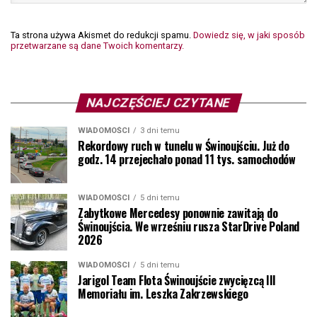
Ta strona używa Akismet do redukcji spamu.
Dowiedz się, w jaki sposób
przetwarzane są dane Twoich komentarzy.
NAJCZĘŚCIEJ CZYTANE
WIADOMOŚCI
3 dni temu
Rekordowy ruch w tunelu w Świnoujściu. Już do
godz. 14 przejechało ponad 11 tys. samochodów
WIADOMOŚCI
5 dni temu
Zabytkowe Mercedesy ponownie zawitają do
Świnoujścia. We wrześniu rusza StarDrive Poland
2026
WIADOMOŚCI
5 dni temu
Jarigol Team Flota Świnoujście zwycięzcą III
Memoriału im. Leszka Zakrzewskiego