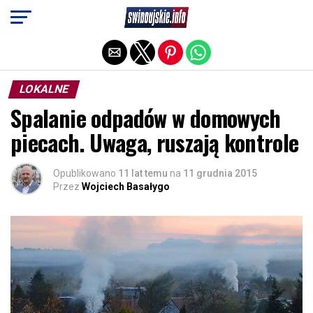
Exit mobile version
LOKALNE
Spalanie odpadów w domowych
piecach. Uwaga, ruszają kontrole
Opublikowano
11 lat temu
na
11 grudnia 2015
Przez
Wojciech Basałygo