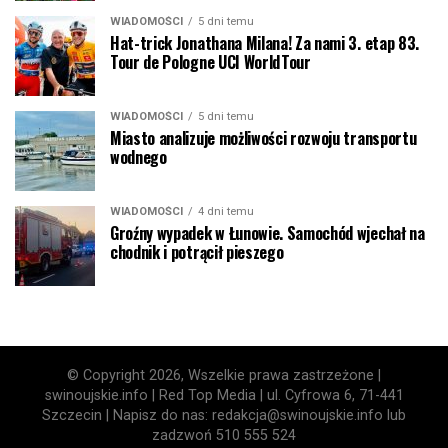
WIADOMOŚCI
5 dni temu
Hat-trick Jonathana Milana! Za nami 3. etap 83.
Tour de Pologne UCI WorldTour
WIADOMOŚCI
5 dni temu
Miasto analizuje możliwości rozwoju transportu
wodnego
WIADOMOŚCI
4 dni temu
Groźny wypadek w Łunowie. Samochód wjechał na
chodnik i potrącił pieszego
© Copyright 2026, Wszelkie prawa zastrzeżone |
swinoujskie.info | Red Top Media | ul. Cyfrowa 6, 71-441
Szczecin | Napisz do nas: redakcja@swinoujskie.info lub
zadzwoń 510 555 524