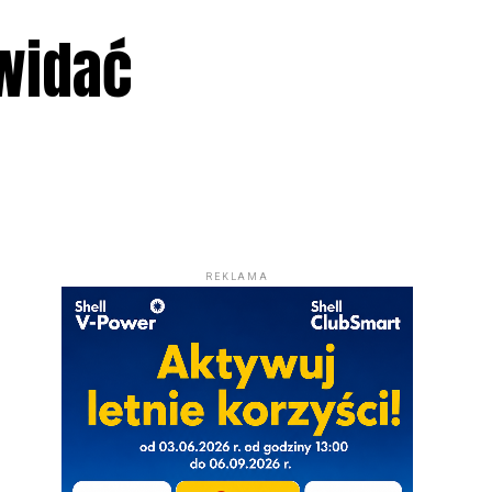
widać
REKLAMA