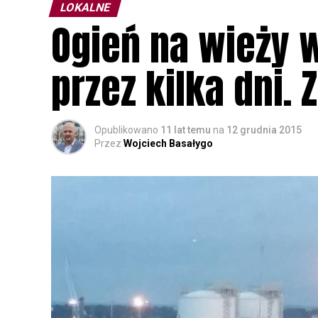
LOKALNE
Ogień na wieży
przez kilka dni. 
Opublikowano
11 lat temu
na
12 grudnia 2015
Przez
Wojciech Basałygo