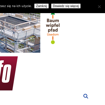
asz się na ich użycie.
Zamknij
Dowiedz się więcej