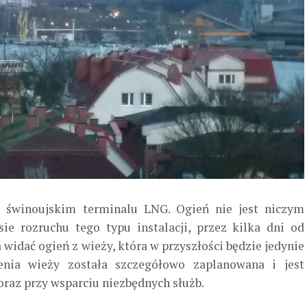
winoujskim terminalu LNG. Ogień nie jest niczym
e rozruchu tego typu instalacji, przez kilka dni od
idać ogień z wieży, która w przyszłości będzie jedynie
nia wieży została szczegółowo zaplanowana i jest
oraz przy wsparciu niezbędnych służb.