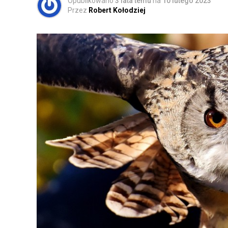
Opublikowano
3 lata temu
na
10 lutego 2023
Przez
Robert Kołodziej