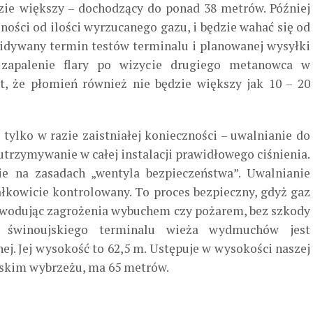
dzie większy – dochodzący do ponad 38 metrów. Później
ności od ilości wyrzucanego gazu, i będzie wahać się od
widywany termin testów terminalu i planowanej wysyłki
 zapalenie flary po wizycie drugiego metanowca w
t, że płomień również nie będzie większy jak 10 – 20
ylko w razie zaistniałej konieczności – uwalnianie do
utrzymywanie w całej instalacji prawidłowego ciśnienia.
e na zasadach „wentyla bezpieczeństwa”. Uwalnianie
łkowicie kontrolowany. To proces bezpieczny, gdyż gaz
powodując zagrożenia wybuchem czy pożarem, bez szkody
 świnoujskiego terminalu wieża wydmuchów jest
. Jej wysokość to 62,5 m. Ustępuje w wysokości naszej
olskim wybrzeżu, ma 65 metrów.