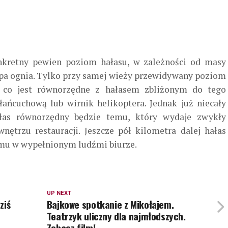
nkretny pewien poziom hałasu, w zależności od masy
pa ognia. Tylko przy samej wieży przewidywany poziom
 co jest równorzędne z hałasem zbliżonym do tego
łańcuchową lub wirnik helikoptera. Jednak już niecały
łas równorzędny będzie temu, który wydaje zwykły
nętrzu restauracji. Jeszcze pół kilometra dalej hałas
mu w wypełnionym ludźmi biurze.
UP NEXT
ziś
Bajkowe spotkanie z Mikołajem.
Teatrzyk uliczny dla najmłodszych.
Zobacz film!