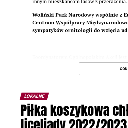
innym mieszkańcom lasów z przerażenia
Woliński Park Narodowy wspólnie z E
Centrum Współpracy Międzynarodowej
sympatyków ornitologii do wzięcia ud
Koordynatorem Ogólnopolskim Akcji jest 
odbędzie się w dniach
24 i 25 lutego 202
CON
plakacie. W programie m. in. prelekcja o b
przyrodnicze o sowach, nasłuchiwania só
parku.
LOKALNE
Wszystkich uczestników zapraszamy do ud
Piłka koszykowa c
rozpoznawanie głosów sów i wymianę dośw
zapisy.
liceliady 2022/2023