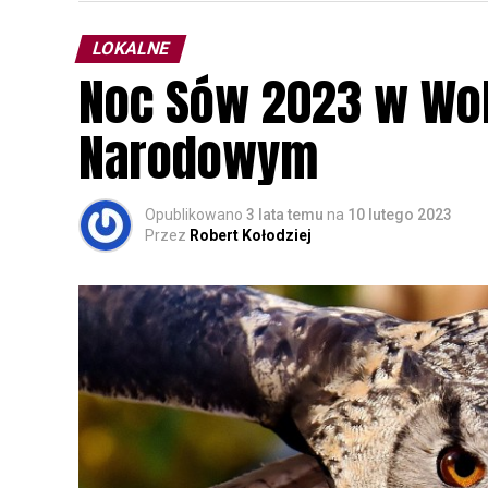
LOKALNE
Noc Sów 2023 w Wo
Narodowym
Opublikowano
3 lata temu
na
10 lutego 2023
Przez
Robert Kołodziej