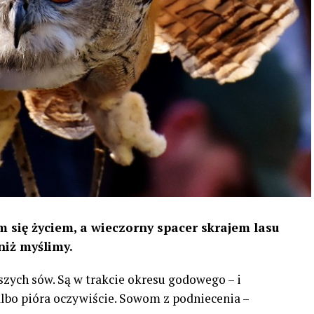
 się życiem, a wieczorny spacer skrajem lasu
niż myślimy.
szych sów. Są w trakcie okresu godowego – i
 albo pióra oczywiście. Sowom z podniecenia –