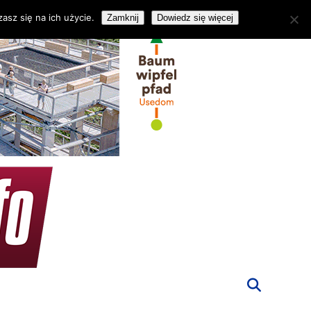
asz się na ich użycie.
Zamknij
Dowiedz się więcej