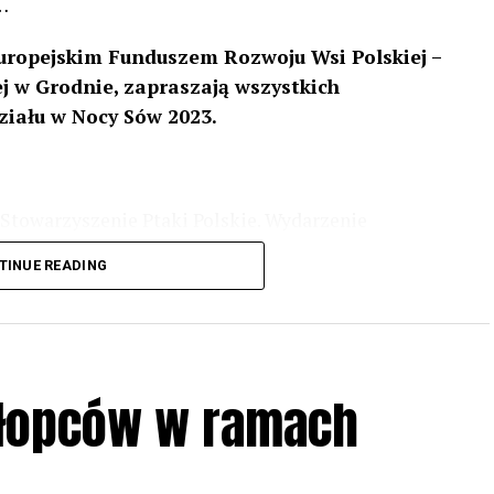
…
uropejskim Funduszem Rozwoju Wsi Polskiej –
 w Grodnie, zapraszają wszystkich
ziału w Nocy Sów 2023.
Stowarzyszenie Ptaki Polskie. Wydarzenie
3 r
. wg harmonogramu przedstawionego na
TINUE READING
iologii i zwyczajach sów, wystawy, quizy
w w terenie – w wybranych punktach terenowych
ziału w Akcji, włączenia się w aktywne
hłopców w ramach
iadczeń przy grillu.
Na wydarzenie obowiązują