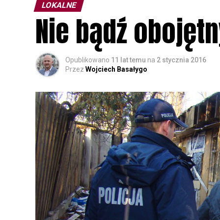
LOKALNE
Nie bądź obojęt
Opublikowano
11 lat temu
na
2 stycznia 2016
Przez
Wojciech Basałygo