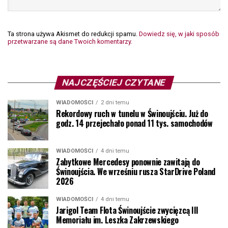
Ta strona używa Akismet do redukcji spamu.
Dowiedz się, w jaki sposób
przetwarzane są dane Twoich komentarzy.
NAJCZĘŚCIEJ CZYTANE
WIADOMOŚCI
2 dni temu
Rekordowy ruch w tunelu w Świnoujściu. Już do
godz. 14 przejechało ponad 11 tys. samochodów
WIADOMOŚCI
4 dni temu
Zabytkowe Mercedesy ponownie zawitają do
Świnoujścia. We wrześniu rusza StarDrive Poland
2026
WIADOMOŚCI
4 dni temu
Jarigol Team Flota Świnoujście zwycięzcą III
Memoriału im. Leszka Zakrzewskiego