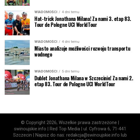
WIADOMOŚCI
4 dni temu
Hat-trick Jonathana Milana! Za nami 3. etap 83.
Tour de Pologne UCI WorldTour
WIADOMOŚCI
4 dni temu
Miasto analizuje możliwości rozwoju transportu
wodnego
WIADOMOŚCI
5 dni temu
Dublet Jonathana Milana w Szczecinie! Za nami 2.
etap 83. Tour de Pologne UCI WorldTour
© Copyright 2026, Wszelkie prawa zastrzeżone |
swinoujskie.info | Red Top Media | ul. Cyfrowa 6, 71-441
Szczecin | Napisz do nas: redakcja@swinoujskie.info lub