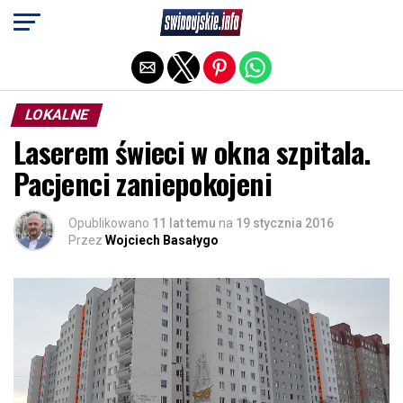
Exit mobile version
LOKALNE
Laserem świeci w okna szpitala.
Pacjenci zaniepokojeni
Opublikowano
11 lat temu
na
19 stycznia 2016
Przez
Wojciech Basałygo