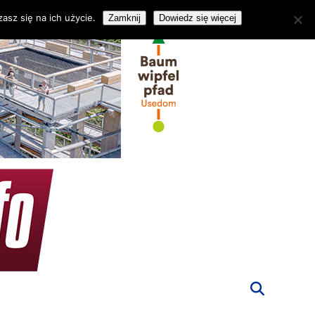
asz się na ich użycie.
Zamknij
Dowiedz się więcej