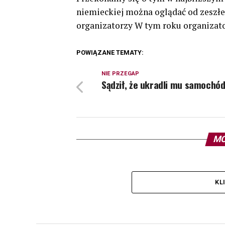
niemieckiej można oglądać od zeszł
organizatorzy W tym roku organizatorz
POWIĄZANE TEMATY:
NIE PRZEGAP
Sądził, że ukradli mu samochó
MO
KL