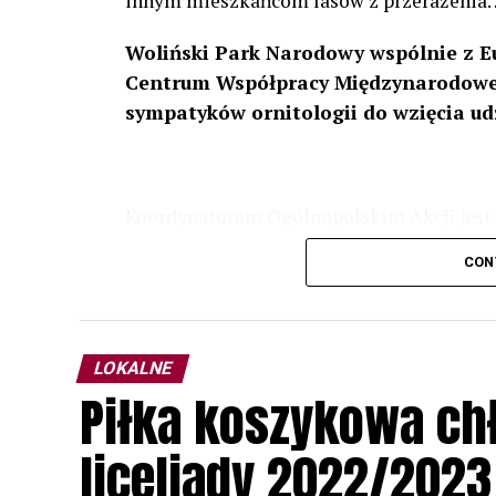
innym mieszkańcom lasów z przerażenia
Woliński Park Narodowy wspólnie z E
Centrum Współpracy Międzynarodowej
sympatyków ornitologii do wzięcia ud
Koordynatorem Ogólnopolskim Akcji jest 
odbędzie się w dniach
24 i 25 lutego 202
CON
plakacie. W programie m. in. prelekcja o b
przyrodnicze o sowach, nasłuchiwania só
parku.
LOKALNE
Wszystkich uczestników zapraszamy do ud
Piłka koszykowa c
rozpoznawanie głosów sów i wymianę dośw
zapisy.
liceliady 2022/2023