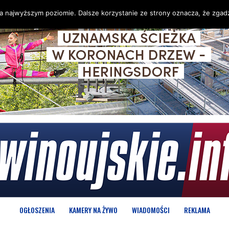
na najwyższym poziomie. Dalsze korzystanie ze strony oznacza, że zgadz
OGŁOSZENIA
KAMERY NA ŻYWO
WIADOMOŚCI
REKLAMA