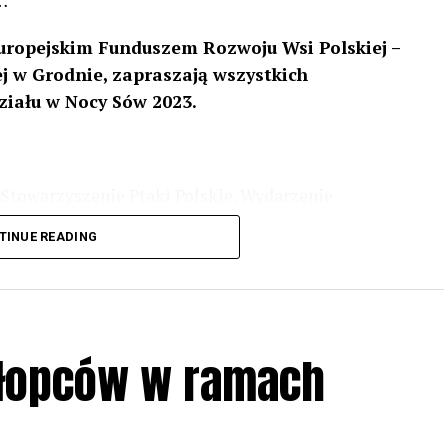
…
uropejskim Funduszem Rozwoju Wsi Polskiej –
 w Grodnie, zapraszają wszystkich
ziału w Nocy Sów 2023.
Stowarzyszenie Ptaki Polskie. Wydarzenie
3 r
. wg harmonogramu przedstawionego na
TINUE READING
iologii i zwyczajach sów, wystawy, quizy
w w terenie – w wybranych punktach terenowych
ziału w Akcji, włączenia się w aktywne
hłopców w ramach
iadczeń przy grillu.
Na wydarzenie obowiązują