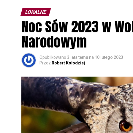
LOKALNE
Noc Sów 2023 w Wo
Narodowym
Opublikowano
3 lata temu
na
10 lutego 2023
Przez
Robert Kołodziej