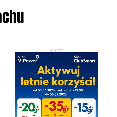
iachu
REKLAMA