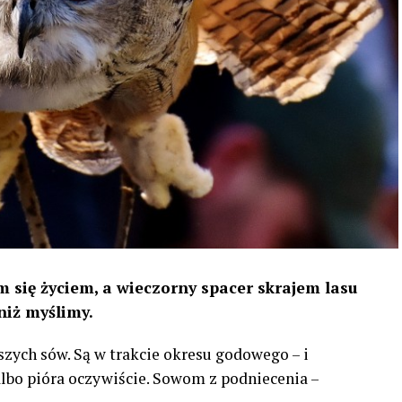
 się życiem, a wieczorny spacer skrajem lasu
niż myślimy.
szych sów. Są w trakcie okresu godowego – i
 albo pióra oczywiście. Sowom z podniecenia –