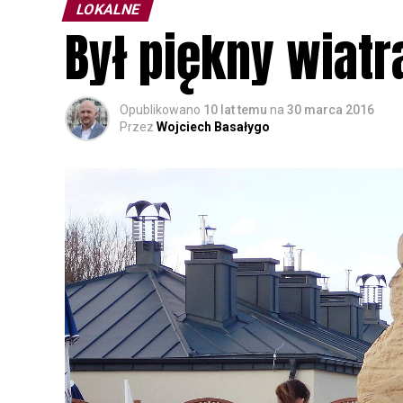
LOKALNE
Był piękny wiatr
Opublikowano
10 lat temu
na
30 marca 2016
Przez
Wojciech Basałygo