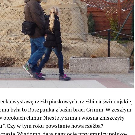
becku wystawę rzeźb piaskowych, rzeźbi na świnoujskiej
emu była to Roszpunka z baśni braci Grimm. W zeszłym
w obłokach chmur. Niestety zima i wiosna zniszczyły
chu”. Czy w tym roku powstanie nowa rzeźba?
czasie. Wiadomo, że w namiocie przy granicy polsko-