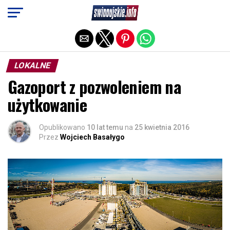
Exit mobile version
LOKALNE
Gazoport z pozwoleniem na
użytkowanie
Opublikowano
10 lat temu
na
25 kwietnia 2016
Przez
Wojciech Basałygo