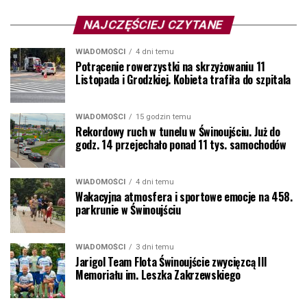
NAJCZĘŚCIEJ CZYTANE
WIADOMOŚCI
4 dni temu
Potrącenie rowerzystki na skrzyżowaniu 11
Listopada i Grodzkiej. Kobieta trafiła do szpitala
WIADOMOŚCI
15 godzin temu
Rekordowy ruch w tunelu w Świnoujściu. Już do
godz. 14 przejechało ponad 11 tys. samochodów
WIADOMOŚCI
4 dni temu
Wakacyjna atmosfera i sportowe emocje na 458.
parkrunie w Świnoujściu
WIADOMOŚCI
3 dni temu
Jarigol Team Flota Świnoujście zwycięzcą III
Memoriału im. Leszka Zakrzewskiego