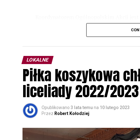
Koordynatorem Ogólnopolskim Akcji jest 
odbędzie się w dniach
24 i 25 lutego 202
CON
plakacie. W programie m. in. prelekcja o b
przyrodnicze o sowach, nasłuchiwania só
parku.
LOKALNE
Wszystkich uczestników zapraszamy do ud
Piłka koszykowa c
rozpoznawanie głosów sów i wymianę dośw
zapisy.
liceliady 2022/2023
Opublikowano
3 lata temu
na
10 lutego 2023
Przez
Robert Kołodziej