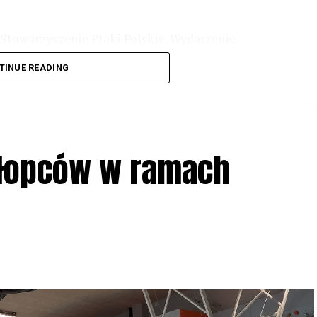
Stowarzyszenie Ptaki Polskie. Wydarzenie
3 r
. wg harmonogramu przedstawionego na
TINUE READING
iologii i zwyczajach sów, wystawy, quizy
w w terenie – w wybranych punktach terenowych
ziału w Akcji, włączenia się w aktywne
hłopców w ramach
iadczeń przy grillu.
Na wydarzenie obowiązują