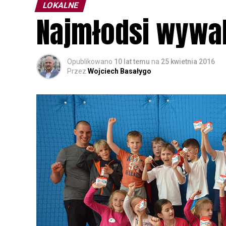
LOKALNE
Najmłodsi wywal
Opublikowano
10 lat temu
na
25 kwietnia 2016
Przez
Wojciech Basałygo