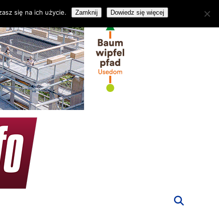
asz się na ich użycie.
Zamknij
Dowiedz się więcej