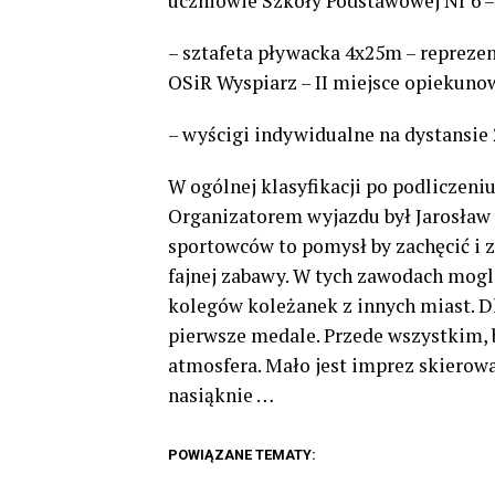
uczniowie Szkoły Podstawowej Nr 6 –
– sztafeta pływacka 4x25m – repreze
OSiR Wyspiarz – II miejsce opiekuno
– wyścigi indywidualne na dystansi
W ogólnej klasyfikacji po podliczeniu
Organizatorem wyjazdu był Jarosław
sportowców to pomysł by zachęcić i 
fajnej zabawy. W tych zawodach mogli
kolegów koleżanek z innych miast. D
pierwsze medale. Przede wszystkim, 
atmosfera. Mało jest imprez skierow
nasiąknie …
POWIĄZANE TEMATY: