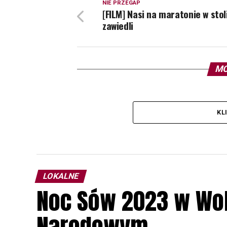
NIE PRZEGAP
[FILM] Nasi na maratonie w stol
zawiedli
MO
KL
LOKALNE
Noc Sów 2023 w Wo
Narodowym