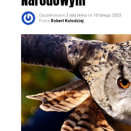
Opublikowano
3 lata temu
na
10 lutego 2023
Przez
Robert Kołodziej