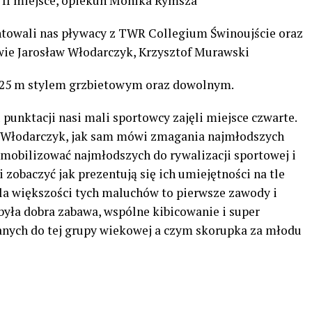
 II miejsce, opiekun Monika Rymsza
ntowali nas pływacy z TWR Collegium Świnoujście oraz
wie Jarosław Włodarczyk, Krzysztof Murawski
e 25 m stylem grzbietowym oraz dowolnym.
 punktacji nasi mali sportowcy zajęli miejsce czwarte.
 Włodarczyk, jak sam mówi zmagania najmłodszych
zmobilizować najmłodszych do rywalizacji sportowej i
 zobaczyć jak prezentują się ich umiejętności na tle
la większości tych maluchów to pierwsze zawody i
była dobra zabawa, wspólne kibicowanie i super
anych do tej grupy wiekowej a czym skorupka za młodu