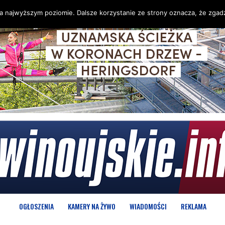
na najwyższym poziomie. Dalsze korzystanie ze strony oznacza, że zgadz
OGŁOSZENIA
KAMERY NA ŻYWO
WIADOMOŚCI
REKLAMA