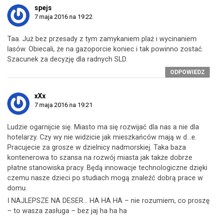
spejs
7 maja 2016 na 19:22
Taa. Już bez przesady z tym zamykaniem plaż i wycinaniem
lasów. Obiecali, że na gazoporcie koniec i tak powinno zostać.
Szacunek za decyzję dla radnych SLD.
ODPOWIEDZ
xXx
7 maja 2016 na 19:21
Ludzie ogarnijcie się. Miasto ma się rozwijać dla nas a nie dla
hotelarzy. Czy wy nie widzicie jak mieszkańców mają w d…e.
Pracujecie za grosze w dzielnicy nadmorskiej. Taka baza
kontenerowa to szansa na rozwój miasta jak także dobrze
płatne stanowiska pracy. Będą innowacje technologiczne dzięki
czemu nasze dzieci po studiach mogą znaleźć dobrą prace w
domu.
I NAJLEPSZE NA DESER… HA HA HA – nie rozumiem, co proszę
– to wasza zasługa – bez jaj ha ha ha