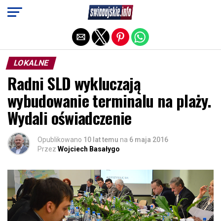
Exit mobile version
LOKALNE
Radni SLD wykluczają
wybudowanie terminalu na plaży.
Wydali oświadczenie
Opublikowano
10 lat temu
na
6 maja 2016
Przez
Wojciech Basałygo