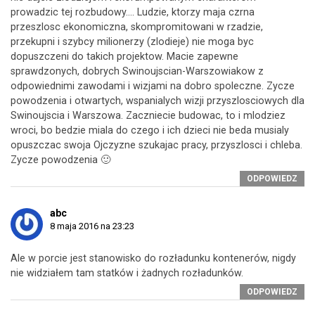
prowadzic tej rozbudowy…. Ludzie, ktorzy maja czrna
przeszlosc ekonomiczna, skompromitowani w rzadzie,
przekupni i szybcy milionerzy (zlodieje) nie moga byc
dopuszczeni do takich projektow. Macie zapewne
sprawdzonych, dobrych Swinoujscian-Warszowiakow z
odpowiednimi zawodami i wizjami na dobro spoleczne. Zycze
powodzenia i otwartych, wspanialych wizji przyszlosciowych dla
Swinoujscia i Warszowa. Zaczniecie budowac, to i mlodziez
wroci, bo bedzie miala do czego i ich dzieci nie beda musialy
opuszczac swoja Ojczyzne szukajac pracy, przyszlosci i chleba.
Zycze powodzenia 🙂
ODPOWIEDZ
abc
8 maja 2016 na 23:23
Ale w porcie jest stanowisko do rozładunku kontenerów, nigdy
nie widziałem tam statków i żadnych rozładunków.
ODPOWIEDZ