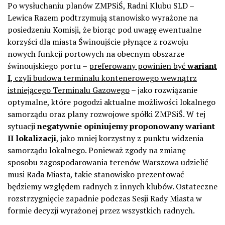
Po wysłuchaniu planów ZMPSiŚ, Radni Klubu SLD –
Lewica Razem podtrzymują stanowisko wyrażone na
posiedzeniu Komisji, że biorąc pod uwagę ewentualne
korzyści dla miasta Świnoujście płynące z rozwoju
nowych funkcji portowych na obecnym obszarze
świnoujskiego portu –
preferowany powinien być
wariant
I
, czyli budowa terminalu kontenerowego wewnątrz
istniejącego Terminalu Gazowego
– jako rozwiązanie
optymalne, które pogodzi aktualne możliwości lokalnego
samorządu oraz plany rozwojowe spółki ZMPSiŚ. W tej
sytuacji
negatywnie opiniujemy proponowany wariant
II lokalizacji
, jako mniej korzystny z punktu widzenia
samorządu lokalnego. Ponieważ zgody na zmianę
sposobu zagospodarowania terenów Warszowa udzielić
musi Rada Miasta, takie stanowisko prezentować
będziemy względem radnych z innych klubów. Ostateczne
rozstrzygnięcie zapadnie podczas Sesji Rady Miasta w
formie decyzji wyrażonej przez wszystkich radnych.