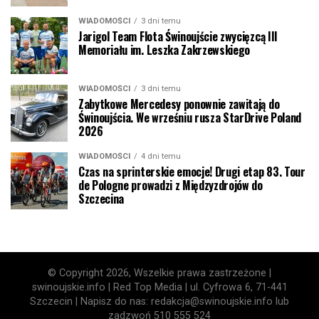
WIADOMOŚCI
3 dni temu
Jarigol Team Flota Świnoujście zwycięzcą III
Memoriału im. Leszka Zakrzewskiego
WIADOMOŚCI
3 dni temu
Zabytkowe Mercedesy ponownie zawitają do
Świnoujścia. We wrześniu rusza StarDrive Poland
2026
WIADOMOŚCI
4 dni temu
Czas na sprinterskie emocje! Drugi etap 83. Tour
de Pologne prowadzi z Międzyzdrojów do
Szczecina
© Copyright 2026, Wszelkie prawa zastrzeżone |
swinoujskie.info | Red Top Media | ul. Cyfrowa 6, 71-441
Szczecin | Napisz do nas: redakcja@swinoujskie.info lub
zadzwoń 510 555 524