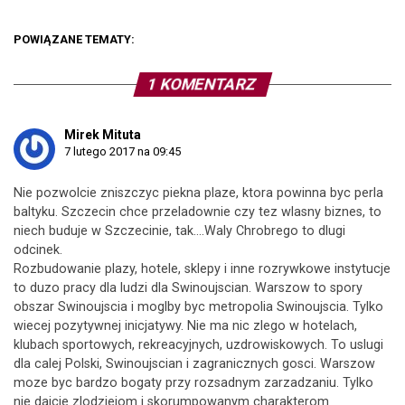
POWIĄZANE TEMATY:
1 KOMENTARZ
Mirek Mituta
7 lutego 2017 na 09:45
Nie pozwolcie zniszczyc piekna plaze, ktora powinna byc perla
baltyku. Szczecin chce przeladownie czy tez wlasny biznes, to
niech buduje w Szczecinie, tak….Waly Chrobrego to dlugi
odcinek.
Rozbudowanie plazy, hotele, sklepy i inne rozrywkowe instytucje
to duzo pracy dla ludzi dla Swinoujscian. Warszow to spory
obszar Swinoujscia i moglby byc metropolia Swinoujscia. Tylko
wiecej pozytywnej inicjatywy. Nie ma nic zlego w hotelach,
klubach sportowych, rekreacyjnych, uzdrowiskowych. To uslugi
dla calej Polski, Swinoujscian i zagranicznych gosci. Warszow
moze byc bardzo bogaty przy rozsadnym zarzadzaniu. Tylko
nie dajcie zlodziejom i skorumpowanym charakterom