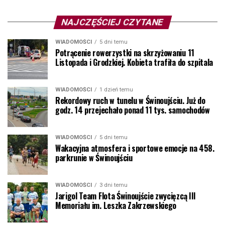
NAJCZĘŚCIEJ CZYTANE
WIADOMOŚCI
5 dni temu
Potrącenie rowerzystki na skrzyżowaniu 11
Listopada i Grodzkiej. Kobieta trafiła do szpitala
WIADOMOŚCI
1 dzień temu
Rekordowy ruch w tunelu w Świnoujściu. Już do
godz. 14 przejechało ponad 11 tys. samochodów
WIADOMOŚCI
5 dni temu
Wakacyjna atmosfera i sportowe emocje na 458.
parkrunie w Świnoujściu
WIADOMOŚCI
3 dni temu
Jarigol Team Flota Świnoujście zwycięzcą III
Memoriału im. Leszka Zakrzewskiego