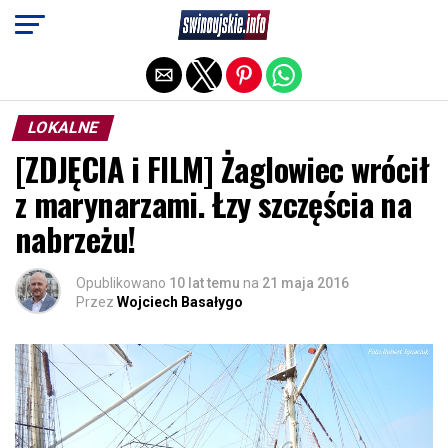
Exit mobile version
LOKALNE
[ZDJĘCIA i FILM] Żaglowiec wrócił
z marynarzami. Łzy szczęścia na
nabrzeżu!
Opublikowano
10 lat temu
na
21 maja 2016
Przez
Wojciech Basałygo