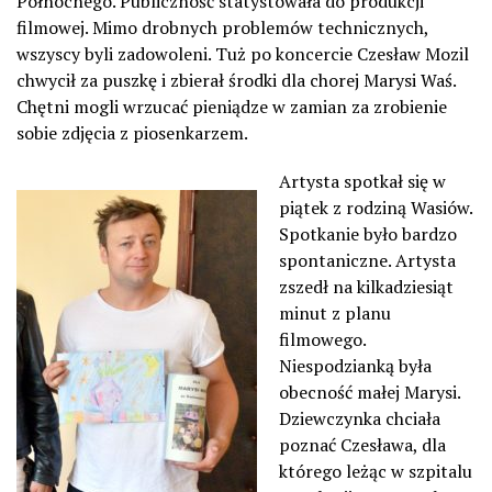
Północnego. Publiczność statystowała do produkcji
filmowej. Mimo drobnych problemów technicznych,
wszyscy byli zadowoleni. Tuż po koncercie Czesław Mozil
chwycił za puszkę i zbierał środki dla chorej Marysi Waś.
Chętni mogli wrzucać pieniądze w zamian za zrobienie
sobie zdjęcia z piosenkarzem.
Artysta spotkał się w
piątek z rodziną Wasiów.
Spotkanie było bardzo
spontaniczne. Artysta
zszedł na kilkadziesiąt
minut z planu
filmowego.
Niespodzianką była
obecność małej Marysi.
Dziewczynka chciała
poznać Czesława, dla
którego leżąc w szpitalu