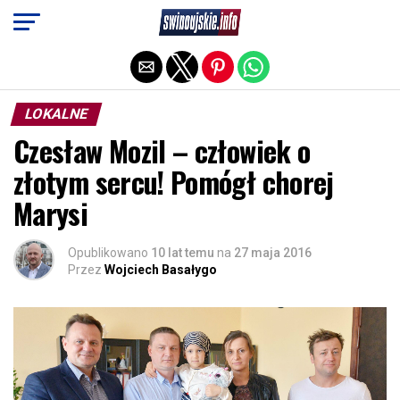
Exit mobile version
LOKALNE
Czesław Mozil – człowiek o
złotym sercu! Pomógł chorej
Marysi
Opublikowano
10 lat temu
na
27 maja 2016
Przez
Wojciech Basałygo