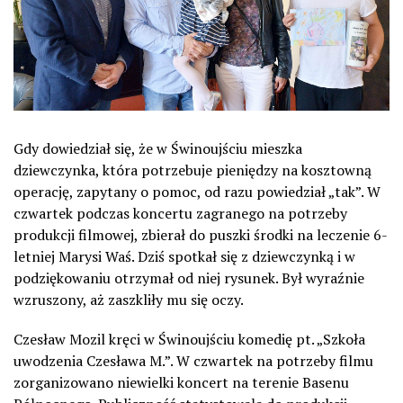
Gdy dowiedział się, że w Świnoujściu mieszka
dziewczynka, która potrzebuje pieniędzy na kosztowną
operację, zapytany o pomoc, od razu powiedział „tak”. W
czwartek podczas koncertu zagranego na potrzeby
produkcji filmowej, zbierał do puszki środki na leczenie 6-
letniej Marysi Waś. Dziś spotkał się z dziewczynką i w
podziękowaniu otrzymał od niej rysunek. Był wyraźnie
wzruszony, aż zaszkliły mu się oczy.
Czesław Mozil kręci w Świnoujściu komedię pt. „Szkoła
uwodzenia Czesława M.”. W czwartek na potrzeby filmu
zorganizowano niewielki koncert na terenie Basenu