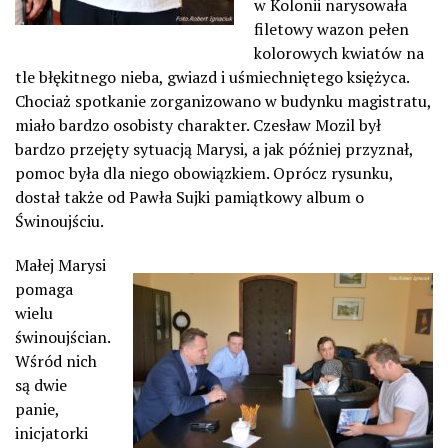
w Kolonii narysowała
filetowy wazon pełen
kolorowych kwiatów na
tle błękitnego nieba, gwiazd i uśmiechniętego księżyca.
Chociaż spotkanie zorganizowano w budynku magistratu,
miało bardzo osobisty charakter. Czesław Mozil był
bardzo przejęty sytuacją Marysi, a jak później przyznał,
pomoc była dla niego obowiązkiem. Oprócz rysunku,
dostał także od Pawła Sujki pamiątkowy album o
Świnoujściu.
Małej Marysi
pomaga
wielu
świnoujścian.
Wśród nich
są dwie
panie,
inicjatorki