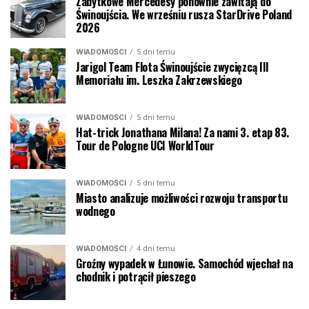
Zabytkowe Mercedesy ponownie zawitają do
Świnoujścia. We wrześniu rusza StarDrive Poland
2026
WIADOMOŚCI
5 dni temu
Jarigol Team Flota Świnoujście zwycięzcą III
Memoriału im. Leszka Zakrzewskiego
WIADOMOŚCI
5 dni temu
Hat-trick Jonathana Milana! Za nami 3. etap 83.
Tour de Pologne UCI WorldTour
WIADOMOŚCI
5 dni temu
Miasto analizuje możliwości rozwoju transportu
wodnego
WIADOMOŚCI
4 dni temu
Groźny wypadek w Łunowie. Samochód wjechał na
chodnik i potrącił pieszego