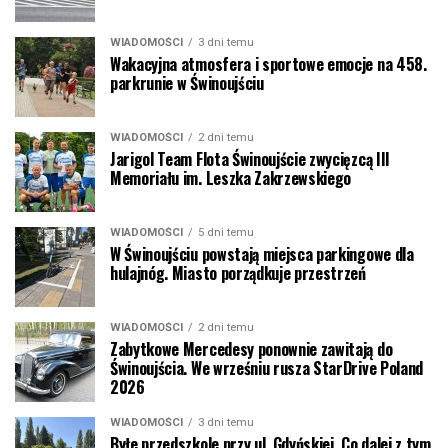
WIADOMOŚCI
3 dni temu
Wakacyjna atmosfera i sportowe emocje na 458.
parkrunie w Świnoujściu
WIADOMOŚCI
2 dni temu
Jarigol Team Flota Świnoujście zwycięzcą III
Memoriału im. Leszka Zakrzewskiego
WIADOMOŚCI
5 dni temu
W Świnoujściu powstają miejsca parkingowe dla
hulajnóg. Miasto porządkuje przestrzeń
WIADOMOŚCI
2 dni temu
Zabytkowe Mercedesy ponownie zawitają do
Świnoujścia. We wrześniu rusza StarDrive Poland
2026
WIADOMOŚCI
3 dni temu
Byłe przedszkole przy ul. Gdyńskiej. Co dalej z tym