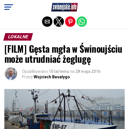
Exit mobile version
LOKALNE
[FILM] Gęsta mgła w Świnoujściu
może utrudniać żeglugę
Opublikowano
10 lat temu
na
28 maja 2016
Przez
Wojciech Basałygo